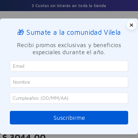
3 Cuotas sin interés en toda la tienda
×
🎁 Sumate a la comunidad Vilela
Buscar
Recibí promos exclusivas y beneficios
especiales durante el año.
Cuidado Personal
Higiene corporal
Jabones y Talcos
Lux
Recarga Económica Jabón Líquido
Jazmín 220 ml
Suscribirme
Referencia
:
-315444
$
3044
,
00