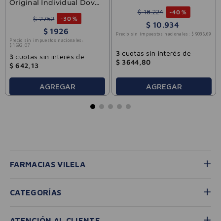
Scrumb Lime & Berry
Original Individual Dove
280g
90gr
$
18
.
224
-
40 %
$
2752
-
30 %
$
10
.
934
$
1926
Precio sin impuestos nacionales:
$
9036
,
69
Precio sin impuestos nacionales:
$
1592
,
07
3
cuotas sin interés de
3
cuotas sin interés de
$
3644
,
80
$
642
,
13
AGREGAR
AGREGAR
FARMACIAS VILELA
CATEGORÍAS
ATENCIÓN AL CLIENTE