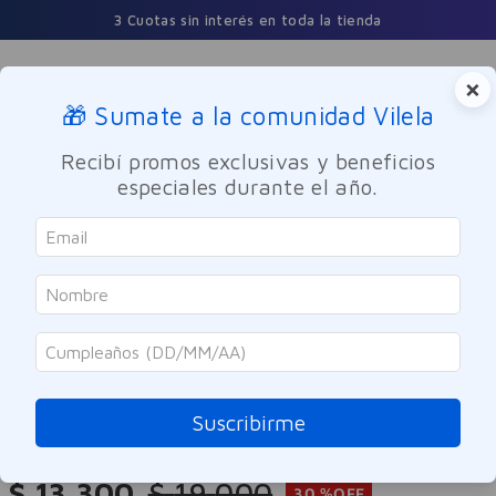
3 Cuotas sin interés en toda la tienda
×
🎁 Sumate a la comunidad Vilela
Buscar
Recibí promos exclusivas y beneficios
especiales durante el año.
Nutricion y Deporte
Suplemento Deportivo
ENA
Quemador De Grasa Carnitina
1500 Fat Burner ENA 60 Cápsulas
Suscribirme
Referencia
:
9945971
$
13
.
300
$
19
.
000
30 %
OFF