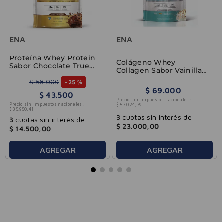
ENA
ENA
Proteína Whey Protein
Colágeno Whey
Sabor Chocolate True
Collagen Sabor Vainilla
Made ENA 453gr
Ice Cream True Made
$
58
.
000
-
25 %
ENA 750gr
$
69
.
000
$
43
.
500
Precio sin impuestos nacionales:
Precio sin impuestos nacionales:
$
57
.
024
,
79
$
35
.
950
,
41
3
cuotas sin interés de
3
cuotas sin interés de
$
23
.
000
,
00
$
14
.
500
,
00
AGREGAR
AGREGAR