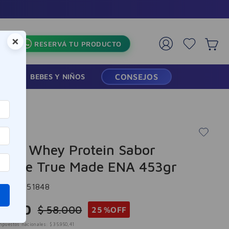
×
RESERVÁ TU PRODUCTO
RMACIA
BEBES Y NIÑOS
CONSEJOS
eína Whey Protein Sabor
olate True Made ENA 453gr
cia
:
9951848
3
.
500
$
58
.
000
25 %
OFF
mpuestos nacionales:
$
35
.
950
,
41