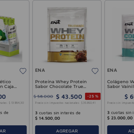
ENA
ENA
Proteína Whey Protein
ético
Colágeno W
Sabor Chocolate True
n Caja
Sabor Vaini
Made ENA 453gr
True Made 
$
43
.
500
00
$
6
$
58
.
000
-
25 %
nales:
$
13
.
884
,
30
Precio sin impuesto
Precio sin impuestos nacionales:
$
35
.
950
,
41
és de
3
cuotas sin 
3
cuotas sin interés de
$
23
.
000
,
00
$
14
.
500
,
00
AGREGAR
AR
A