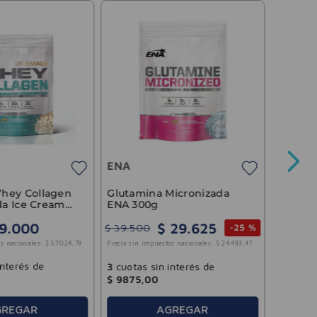
ENA
Suplem
Diario 
12u de 
ENA
Precio sin 
Glutamina Micronizada
hey Collagen
ENA 300g
lla Ice Cream
ENA 750gr
$
29
.
625
9
.
000
$
39
.
500
-
25 %
3
cuotas
s nacionales:
$
57
.
024
,
79
Precio sin impuestos nacionales:
$
24
.
483
,
47
$
19
.
20
interés de
3
cuotas sin interés de
$
9875
,
00
AGREGAR
GREGAR