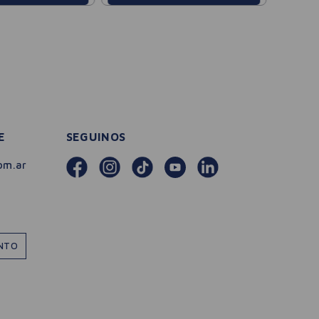
E
SEGUINOS
om.ar
ENTO