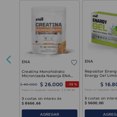
seng
idos
ENA
ENA
-
35 %
18
.
541
,
65
Repositor Energ
Creatina Monohidrato
Enargy Gel Limó
Micronizada Naranja ENA
x12u
342gr
$
16
.
8
$
26
.
000
$
40
.
000
-
35 %
Precio sin impuestos nacio
Precio sin impuestos nacionales:
$
21
.
487
,
60
3
cuotas sin inter
3
cuotas sin interés de
$
5600
,
00
$
8666
,
66
AGREGAR
AGREG