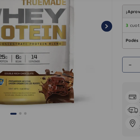
¡Aprov
3
cuota
Podés 
－