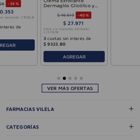
Gel Para Cicatrices
Dermaglós 30g
$
23
.
353
-
30 %
$
16
.
347
Precio sin impuestos nacionales:
$
13
.
510
,
00
3
cuotas sin interés de
$
5449
,
03
AGREGAR
VER MÁS OFERTAS
FARMACIAS VILELA
CATEGORÍAS