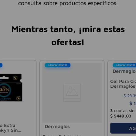
consulta sobre productos específicos.
Mientras tanto, ¡mira estas
ofertas!
LANZAMIENTO
LANZAMIENTO
Elvive
Acondicionador Elvive
Colagen Lifter 400ml
$
12
.
490
-
40 %
$
7494
Precio sin impuestos nacionales:
$
6193
,
39
3
cuotas sin interés de
$
2498
,
00
Dermaglos
AGREGAR