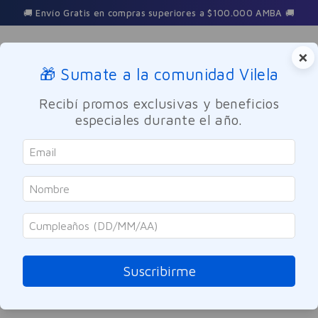
0 AMBA 🚚
3 Cuotas sin interés en toda la tienda
×
🎁 Sumate a la comunidad Vilela
Buscar
Recibí promos exclusivas y beneficios
especiales durante el año.
protein-bar-barra-frutilla-a-la-crema-ena-46gr-
OOPS!
No encontramos ningún resultado para
"
protein-bar-barra-frutilla-a-la-crema-
ena-46gr-
"
Suscribirme
¿Qué debo hacer?