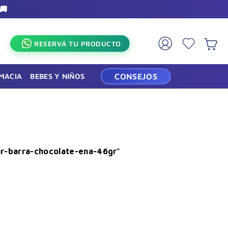
🚚
×
RESERVÁ TU PRODUCTO
RMACIA
BEBES Y NIÑOS
CONSEJOS
ar-barra-chocolate-ena-46gr
"