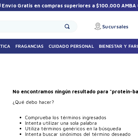
 Envío Gratis en compras superiores a $100.000 AMBA 
Sucursales
🎁 Sumate a la comunidad Vilela
Recibí promos exclusivas y beneficios especiales
TICA
FRAGANCIAS
CUIDADO PERSONAL
BIENESTAR Y FA
durante el año.
No encontramos ningún resultado para "
protein-b
¿Qué debo hacer?
Suscribirme
Comprueba los términos ingresados
Intenta utilizar una sola palabra
Utiliza términos genéricos en la búsqueda
Intenta buscar sinónimos del término deseado