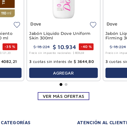
Dove
Dove
miento
Jabón Líquido Dove Uniform
Jabón Líq
10 ml
Skin 300ml
Firming 
$
10
.
934
$
18
.
224
$
18
.
224
-
35 %
-
40 %
10
.
121
,
20
Precio sin impuestos nacionales:
$
9036
,
69
Precio sin impue
4082
,
21
3
cuotas sin interés de
$
3644
,
80
3
cuotas si
AGREGAR
VER MÁS OFERTAS
CATEGORÍAS
ATENCIÓN AL CLIENT