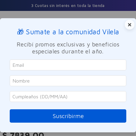
3 Cuotas sin interés en toda la tienda
×
🎁 Sumate a la comunidad Vilela
Buscar
Recibí promos exclusivas y beneficios
especiales durante el año.
Cuidado Personal
Higiene femenina
Protectores Diarios
Nosotras
Protectores Diarios Nosotras
Normal 60 u
Suscribirme
Referencia
:
8003836
$
7839
,
00