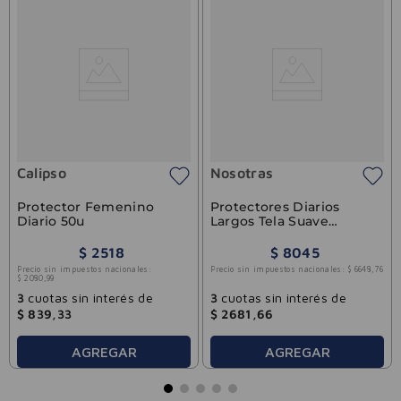
Calipso
Nosotras
Protector Femenino
Protectores Diarios
Diario 50u
Largos Tela Suave
Nosotras 50u
$
2518
$
8045
Precio sin impuestos nacionales:
Precio sin impuestos nacionales:
$
6648
,
76
$
2080
,
99
3
cuotas sin interés de
3
cuotas sin interés de
$
839
,
33
$
2681
,
66
AGREGAR
AGREGAR