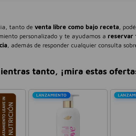
ia, tanto de
venta libre como bajo receta
, pod
amiento personalizado y te ayudamos a
reservar 
cia
, además de responder cualquier consulta sobre
ientras tanto, ¡mira estas oferta
Vick Va
12g
$
60
Precio sin im