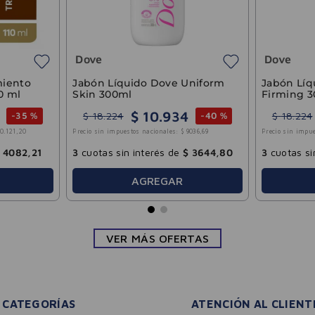
3
cuotas 
o Sin
Espuma Limpiadora
Microexfoliante Pro Lifting
Facial Bagovit 100ml
25
$
14
.
419
$
24
.
033
-
30 %
-
40 %
$
14
.
896
,
69
Precio sin impuestos nacionales:
$
11
.
917
,
19
e
$
6008
,
33
3
cuotas sin interés de
$
4806
,
60
R
AGREGAR
VER MÁS OFERTAS
CATEGORÍAS
ATENCIÓN AL CLIENT