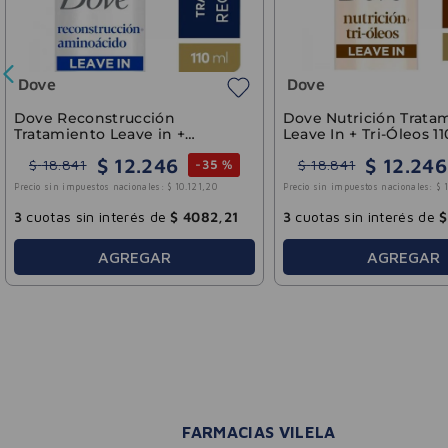
Bagó - Arcor
Colágeno Hidrolizado Sabor
Creatina Monohidrat
Limonada Simple Bagó 273ml
Sabor Crealiv 150g
$
25
.
527
$
18
.
0
$
36
.
468
$
25
.
750
-
30 %
Precio sin impuestos nacionales:
$
21
.
097
,
19
Precio sin impuestos nacionales:
3
cuotas sin interés de
$
8509
,
20
3
cuotas sin interés d
AGREGAR
AGREGA
FARMACIAS VILELA