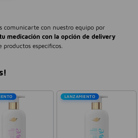
és comunicarte con nuestro equipo por
tu medicación con la opción de delivery
 productos específicos.
s!
LANZAMIENTO
Dove
porub Ungüento Lata
Jabón Exfoliante Corporal
Dove Body Scrub Granada y
Karité 280g
$
3300
$
10
.
934
00
$
18
.
224
-
45 %
-
40 %
puestos nacionales:
$
2727
,
27
Precio sin impuestos nacionales:
$
9036
,
69