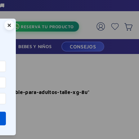
🚚
×
RESERVÁ TU PRODUCTO
RMACIA
BEBES Y NIÑOS
CONSEJOS
sechable-para-adultos-talle-xg-8u
"