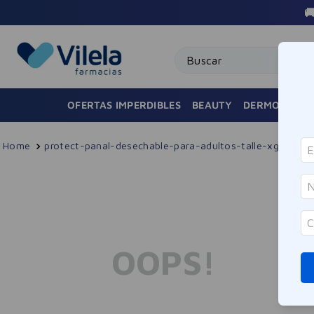

Buscar
OFERTAS IMPERDIBLES
BEAUTY
DERMOCOSMÉ
protect-panal-desechable-para-adultos-talle-xg-8u
N
¿
OOPS!