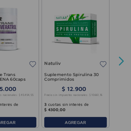
Vitalg
Coláge
Sabor 
Natuliv
$
39
.
00
Precio sin 
e Trans
Suplemento Spirulina 30
 ENA 60caps
Comprimidos
5
.
000
$
12
.
900
3
cuotas
s nacionales:
$
45
.
454
,
55
Precio sin impuestos nacionales:
$
10
.
661
,
16
$
6500
,
interés de
3
cuotas sin interés de
$
4300
,
00
GREGAR
AGREGAR