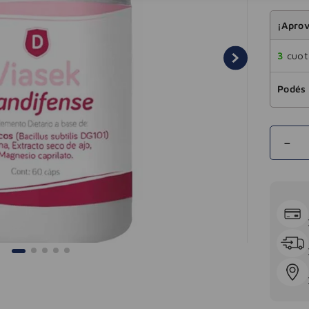
¡Aprov
3
cuota
Podés 
－