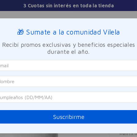
3 Cuotas sin interés en toda la tienda
Sucursales
🎁 Sumate a la comunidad Vilela
Recibí promos exclusivas y beneficios especiales
TICA
FRAGANCIAS
CUIDADO PERSONAL
BIENESTAR Y FA
durante el año.
robióticos Suplemento Candifense Viasek 60caps
Viasek
Prob
SOLO ONLINE
Vias
Referen
Suscribirme
$
33
Precio sin i