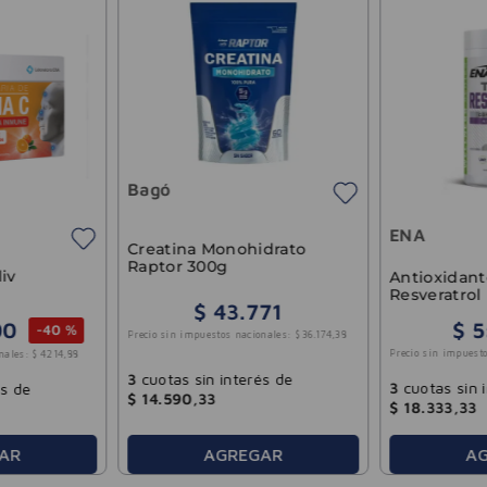
Bagó
ENA
Creatina Monohidrato
Raptor 300g
iv
Antioxidant
Resveratrol
$
43
.
771
00
$
5
-
40 %
Precio sin impuestos nacionales:
$
36
.
174
,
38
Precio sin impuesto
nales:
$
4214
,
88
3
cuotas sin interés de
3
cuotas sin 
és de
$
14
.
590
,
33
$
18
.
333
,
33
AR
A
AGREGAR