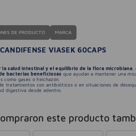
ONES DE PRODUCTO
MARCA
CANDIFENSE VIASEK 60CAPS
 la salud intestinal y el equilibrio de la flora microbiana
,
de bacterias beneficiosas
que ayudan a mantener una micr
as como gases o hinchazón.
e tratamientos con antibióticos o en situaciones de desequi
lud digestiva desde adentro.
compraron este producto tamb