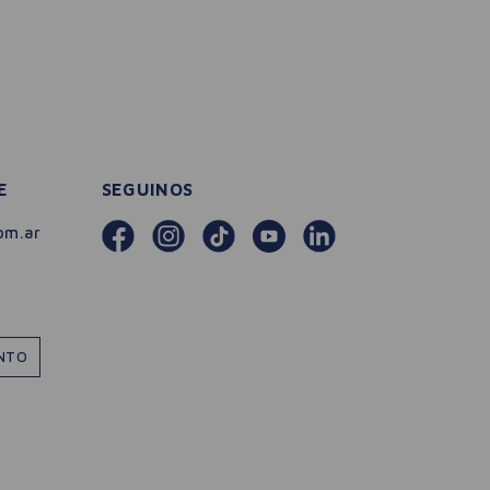
E
SEGUINOS
om.ar
ENTO