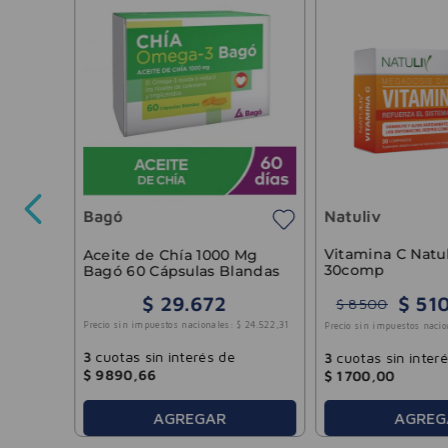
 Chia
as
Bagó
Natuliv
-
30 %
11
.
521
,
07
Vitamina C Natul
Aceite de Chía 1000 Mg
30comp
Bagó 60 Cápsulas Blandas
$
51
$
29
.
672
$
8500
Precio sin impuestos nacionales:
$
24
.
522
,
31
Precio sin impuestos nacio
3
cuotas sin interés de
3
cuotas sin inter
$
9890
,
66
$
1700
,
00
AGREG
AGREGAR