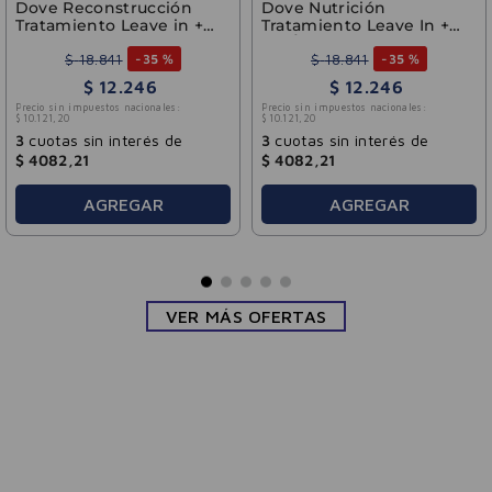
Dove Reconstrucción
Dove Nutrición
Tratamiento Leave in +
Tratamiento Leave In +
Aminoácidos 110ml
Tri-Óleos 110 ml
$
18
.
841
$
18
.
841
-
35 %
-
35 %
$
12
.
246
$
12
.
246
Precio sin impuestos nacionales:
Precio sin impuestos nacionales:
$
10
.
121
,
20
$
10
.
121
,
20
3
cuotas sin interés de
3
cuotas sin interés de
$
4082
,
21
$
4082
,
21
AGREGAR
AGREGAR
VER MÁS OFERTAS