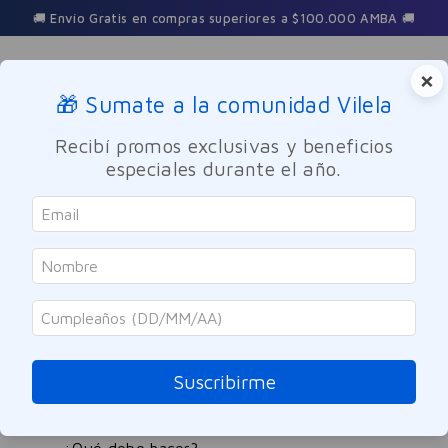
🚚 Envío Gratis en compras superiores a $100.000 AMBA 🚚
×
🎁 Sumate a la comunidad Vilela
Buscar
Recibí promos exclusivas y beneficios
especiales durante el año.
primer-revlon-photoready-rose-glow-prep-hydratante-refresh-x-
36-ml-311271
OOPS!
No encontramos ningún resultado para
"
primer-revlon-photoready-rose-glow-
Suscribirme
prep-hydratante-refresh-x-36-ml-
311271
"