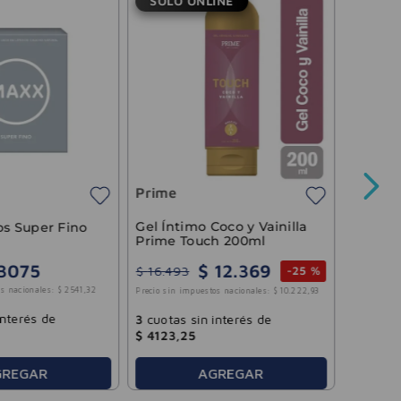
SOLO ONLINE
Prime
Gel Ínt
Prime 
Prime
Precio sin 
Gel Íntimo Coco y Vainilla
os Super Fino
Prime Touch 200ml
$
12
.
369
3075
$
16
.
493
-
25 %
3
cuotas
s nacionales:
$
2541
,
32
Precio sin impuestos nacionales:
$
10
.
222
,
93
$
5497
,
interés de
3
cuotas sin interés de
$
4123
,
25
AGREGAR
GREGAR