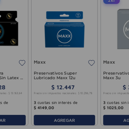
2X1
Maxx
Maxx
ra
Preservativos Super
Preservativ
Sin Latex 6
Lubricado Maxx 12u
Maxx 3u
28
$
12
.
447
$
nales:
$
13
.
163
,
64
Precio sin impuestos nacionales:
$
10
.
286
,
78
Precio sin impuesto
és de
3
cuotas sin interés de
3
cuotas sin 
$
4149
,
00
$
1025
,
00
AR
AGREGAR
A