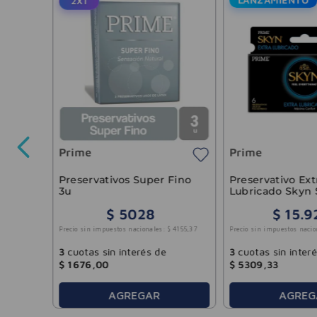
2X1
ime
Prime
Prime
-
30 %
6256
,
61
Preservativos Super Fino
Preservativo Ext
3u
Lubricado Skyn 
Unidades
$
5028
$
15
.
9
Precio sin impuestos nacionales:
$
4155
,
37
Precio sin impuestos nacio
3
cuotas sin interés de
3
cuotas sin inter
$
1676
,
00
$
5309
,
33
AGREGAR
AGREG