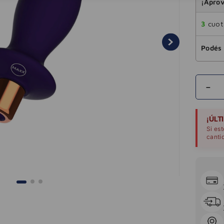
¡Aprov
3
cuota
Podés 
－
¡ÚLT
Si es
canti