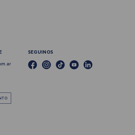
E
SEGUINOS
om.ar
ENTO