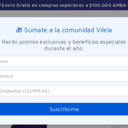
Sucursales
🎁 Sumate a la comunidad Vilela
Recibí promos exclusivas y beneficios especiales
TICA
FRAGANCIAS
CUIDADO PERSONAL
BIENESTAR Y FA
durante el año.
axx Maxx Play
Maxx
Plug
SOLO ONLINE
Referen
$
19
Suscribirme
Precio sin i