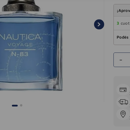
¡Aprov
3
cuota
Podés 
－