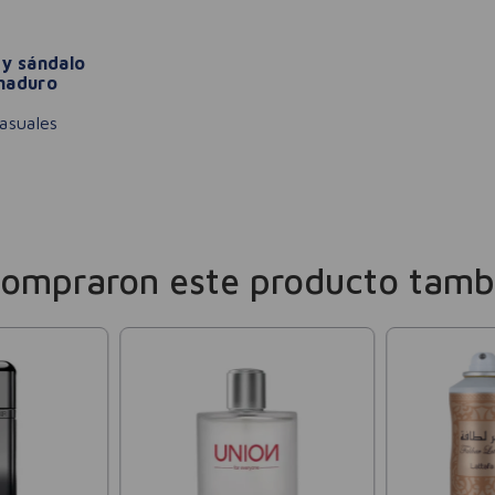
y sándalo
maduro
casuales
compraron este producto tamb