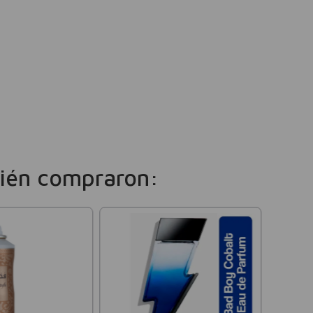
ién compraron:
Hugo B