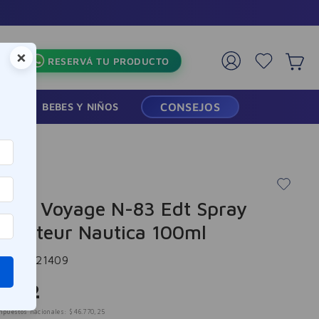
×
RESERVÁ TU PRODUCTO
RMACIA
BEBES Y NIÑOS
CONSEJOS
a
ume Voyage N-83 Edt Spray
risateur Nautica 100ml
cia
:
-321409
.
592
mpuestos nacionales:
$
46
.
770
,
25