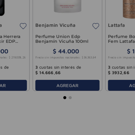
a
Benjamin Vicuña
Lattafa
a Herrera
Perfume Union Edp
Perfume Bo
xir EDP
Benjamín Vicuña 100ml
Fem Lattaf
000
$
44
.
000
$
1
nales:
$
219
.
008
,
26
Precio sin impuestos nacionales:
$
36
.
363
,
64
Precio sin impuesto
és de
3
cuotas sin interés de
3
cuotas sin 
$
14
.
666
,
66
$
3932
,
66
AR
AGREGAR
A