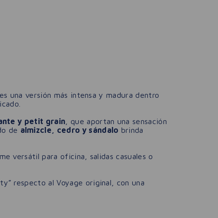
 es una versión más intensa y madura dentro
icado.
nte y petit grain
, que aportan una sensación
ndo de
almizcle, cedro y sándalo
brinda
 versátil para oficina, salidas casuales o
y” respecto al Voyage original, con una