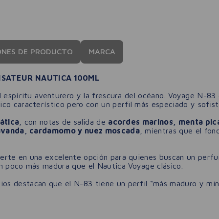
ONES DE PRODUCTO
MARCA
ISATEUR NAUTICA 100ML
l espíritu aventurero y la frescura del océano. Voyage N-83
co característico pero con un perfil más especiado y sofist
ática
, con notas de salida de
acordes marinos, menta pica
avanda, cardamomo y nuez moscada
, mientras que el fo
rte en una excelente opción para quienes buscan un perfume
un poco más madura que el Nautica Voyage clásico.
s destacan que el N-83 tiene un perfil “más maduro y mint