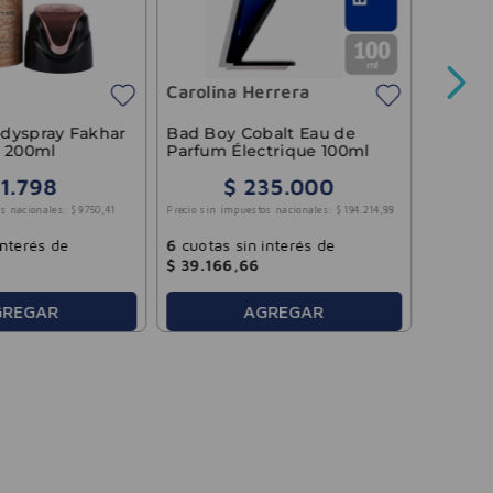
Perfum
Bottle
100ml
Carolina Herrera
Precio sin 
dyspray Fakhar
Bad Boy Cobalt Eau de
a 200ml
Parfum Électrique 100ml
1
.
798
$
235
.
000
6
cuotas
s nacionales:
$
9750
,
41
Precio sin impuestos nacionales:
$
194
.
214
,
88
$
38
.
58
interés de
6
cuotas sin interés de
$
39
.
166
,
66
GREGAR
AGREGAR