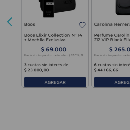
ack
Boos
Carolina Herrer
21
.
239
,
67
Boos Elixir Collection N° 14
Perfume Carolin
+ Mochila Exclusiva
212 VIP Black Eli
Hombre 100ml
$
69
.
000
$
265
.
Precio sin impuestos nacionales:
$
57
.
024
,
79
Precio sin impuestos nacio
3
cuotas sin interés de
6
cuotas sin inter
$
23
.
000
,
00
$
44
.
166
,
66
AGREGAR
AGREG