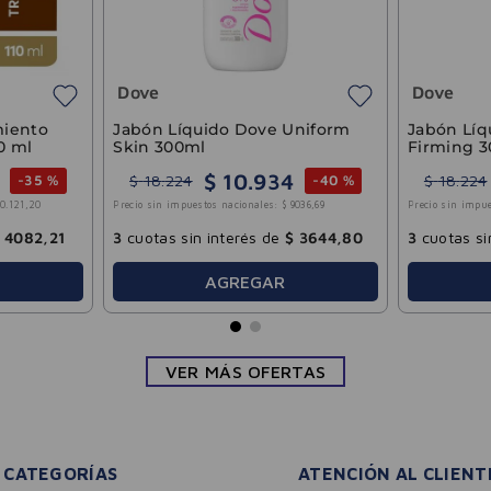
Dove
Dove
miento
Jabón Líquido Dove Uniform
Jabón Líq
10 ml
Skin 300ml
Firming 
$
10
.
934
$
18
.
224
$
18
.
224
-
35 %
-
40 %
10
.
121
,
20
Precio sin impuestos nacionales:
$
9036
,
69
Precio sin impue
4082
,
21
3
cuotas sin interés de
$
3644
,
80
3
cuotas si
AGREGAR
VER MÁS OFERTAS
CATEGORÍAS
ATENCIÓN AL CLIENT