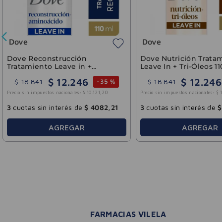
Dove
Dove
Dove Reconstrucción
Dove Nutrición Trata
Tratamiento Leave in +
Leave In + Tri-Óleos 1
Aminoácidos 110ml
$
12
.
246
$
12
.
246
$
18
.
841
$
18
.
841
-
35 %
Precio sin impuestos nacionales:
$
10
.
121
,
20
Precio sin impuestos nacionales:
$
3
cuotas sin interés de
$
4082
,
21
3
cuotas sin interés de
$
AGREGAR
AGREGAR
FARMACIAS VILELA