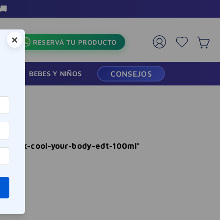
🚚
×
RESERVÁ TU PRODUCTO
RMACIA
BEBES Y NIÑOS
CONSEJOS
reebok-cool-your-body-edt-100ml
"