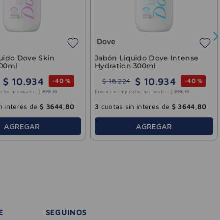
Dove
uido Dove Skin
Jabón Líquido Dove Intense
300ml
Hydration 300ml
$
10
.
934
$
10
.
934
$
18
.
224
-
40 %
-
40 %
stos nacionales:
$
9036
,
69
Precio sin impuestos nacionales:
$
9036
,
69
n interés de
$
3644
,
80
3
cuotas sin interés de
$
3644
,
80
AGREGAR
AGREGAR
E
SEGUINOS