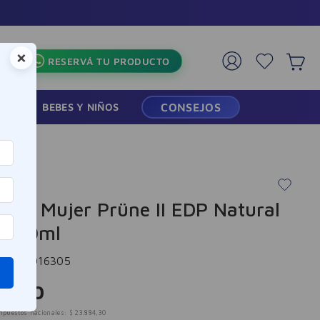
as🏪
×
RESERVÁ TU PRODUCTO
RMACIA
BEBES Y NIÑOS
CONSEJOS
ume Mujer Prüne II EDP Natural
y 50ml
cia
:
7016305
8
.
900
mpuestos nacionales:
$
23
.
884
,
30