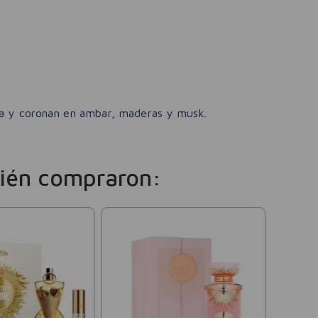
ia y coronan en ambar, maderas y musk.
ién compraron:
Paco 
Set Pe