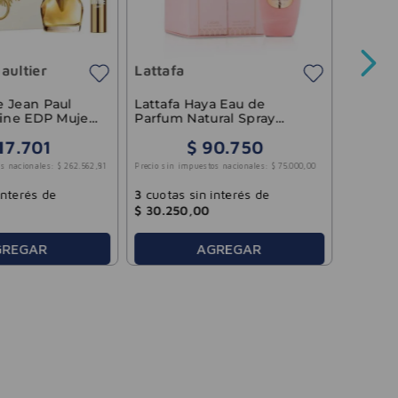
Fame E
aultier
Lattafa
Precio sin 
 Jean Paul
Lattafa Haya Eau de
vine EDP Mujer
Parfum Natural Spray
100ml
17
.
701
$
90
.
750
6
cuotas
s nacionales:
$
262
.
562
,
81
Precio sin impuestos nacionales:
$
75
.
000
,
00
$
49
.
51
interés de
3
cuotas sin interés de
$
30
.
250
,
00
GREGAR
AGREGAR