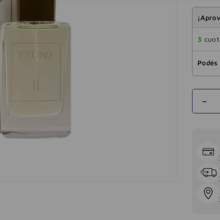
¡Aprov
3
cuota
Podés 
－