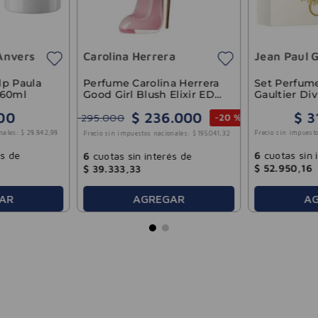
Anvers
Carolina Herrera
Jean Paul G
Perfume Carolina Herrera
dp Paula
Set Perfume
Good Girl Blush Elixir EDP
 60ml
Gaultier Di
Mujer 80ml
100ml
$
236
.
000
00
$
3
$
295
.
000
-
20 %
nales:
$
28
.
842
,
98
Precio sin impuesto
Precio sin impuestos nacionales:
$
195
.
041
,
32
és de
6
cuotas sin 
6
cuotas sin interés de
$
52
.
950
,
16
$
39
.
333
,
33
AGREGAR
AR
A