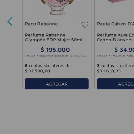
Paco Rabanne
Paula Cahen D'
18
.
842
,
98
Perfume Rabanne
Perfume Aura E
Olympéa EDP Mujer 50ml
Cahen D'anvers
$
195
.
000
$
34
.
9
Precio sin impuestos nacionales:
$
161
.
157
,
02
Precio sin impuestos nacio
6
cuotas sin interés de
3
cuotas sin inter
$
32
.
500
,
00
$
11
.
633
,
33
AGREGAR
AGREG