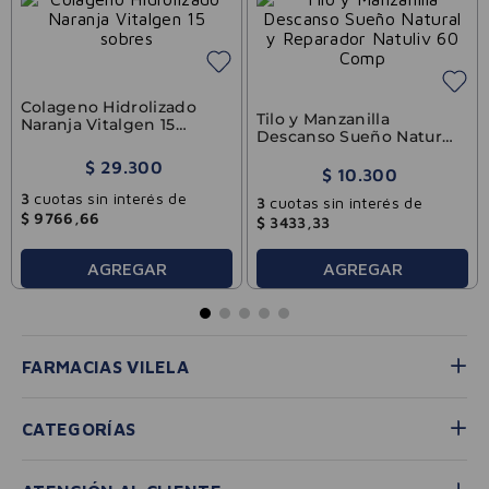
Vitalgen
Natuliv
Colageno Hidrolizado
Tilo y Manzanilla
Naranja Vitalgen 15
Descanso Sueño Natural
sobres
y Reparador Natuliv 60
Comp
$
29
.
300
$
10
.
300
Precio sin impuestos nacionales:
Precio sin impuestos nacionales:
$
24
.
214
,
88
$
8512
,
40
3
cuotas sin interés de
3
cuotas sin interés de
$
9766
,
66
$
3433
,
33
AGREGAR
AGREGAR