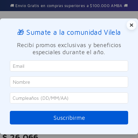
🚚 Envío Gratis en compras superiores a $100.000 AMBA 🚚
×
🎁 Sumate a la comunidad Vilela
Buscar
Recibí promos exclusivas y beneficios
especiales durante el año.
Nutricion y Deporte
Suplementos Dietarios
Bagó - Arcor
Pastillas de Goma Simple Fibra
Bagó 60u
Suscribirme
Referencia
:
9954942
$
26
.
066