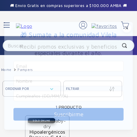
🚚 Envío Gratis en compras superiores a $100.000 AMBA 🚚
×
🎁 Sumate a la comunidad Vilela
Buscar
Recibí promos exclusivas y beneficios
especiales durante el año.
Pampers
ORDENAR POR
FILTRAR
1
PRODUCTO
Suscribirme
SOLO ONLINE