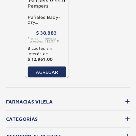
Pampers
Pañales Baby-
dry
Hipoalergénicos
Pampers G 44 u
$
38
.
883
Precio sin impuestos
nacionales:
$
32
.
134
,
71
3
cuotas sin
interés de
$
12
.
961
,
00
AGREGAR
FARMACIAS VILELA
CATEGORÍAS