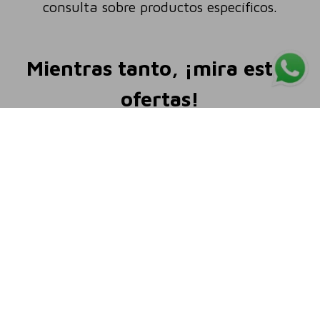
consulta sobre productos específicos.
Mientras tanto, ¡mira estas
ofertas!
LANZAMIENTO
LANZAMIENTO
Dove
Dove
Dove Reconstrucción
Dove Nutrición
Tratamiento Leave in +
Tratamiento Leave In +
Aminoácidos 110ml
Tri-Óleos 110 ml