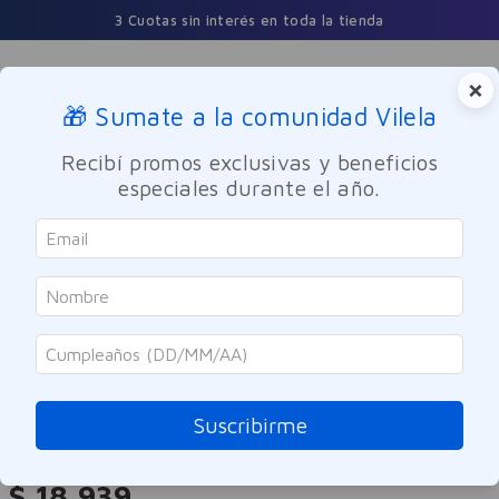
3 Cuotas sin interés en toda la tienda
×
🎁 Sumate a la comunidad Vilela
Buscar
Recibí promos exclusivas y beneficios
especiales durante el año.
Cuidado Personal
Cuidado del Cabello
Tratamiento
Dove
Óleo Bifásico Dove UV Repair &
Glow 110 ml
Suscribirme
Referencia
:
-320638
$
18
.
939