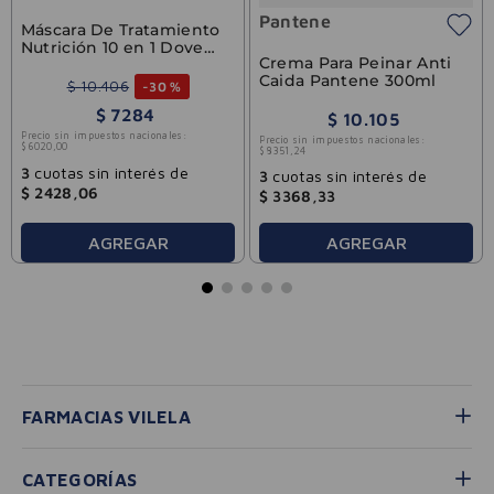
Pantene
Máscara De Tratamiento
Nutrición 10 en 1 Dove
Crema Para Peinar Anti
300g
Caida Pantene 300ml
$
10
.
406
-
30 %
$
7284
$
10
.
105
Precio sin impuestos nacionales:
Precio sin impuestos nacionales:
$
6020
,
00
$
8351
,
24
3
cuotas sin interés de
3
cuotas sin interés de
$
2428
,
06
$
3368
,
33
AGREGAR
AGREGAR
FARMACIAS VILELA
CATEGORÍAS