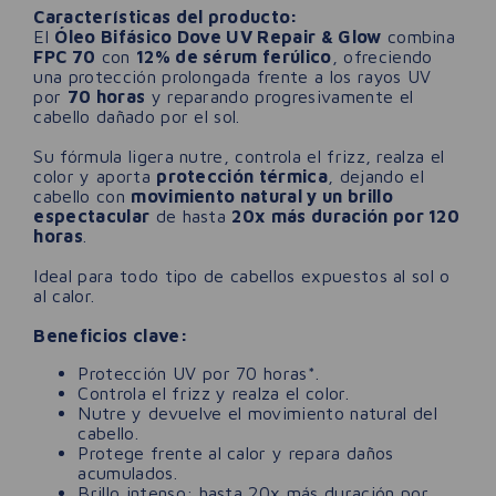
Características del producto:
El
Óleo Bifásico Dove UV Repair & Glow
combina
FPC 70
con
12% de sérum ferúlico
, ofreciendo
una protección prolongada frente a los rayos UV
por
70 horas
y reparando progresivamente el
cabello dañado por el sol.
Su fórmula ligera nutre, controla el frizz, realza el
color y aporta
protección térmica
, dejando el
cabello con
movimiento natural y un brillo
espectacular
de hasta
20x más duración por 120
horas
.
Ideal para todo tipo de cabellos expuestos al sol o
al calor.
Beneficios clave:
Protección UV por 70 horas*.
Controla el frizz y realza el color.
Nutre y devuelve el movimiento natural del
cabello.
Protege frente al calor y repara daños
acumulados.
Brillo intenso: hasta 20x más duración por