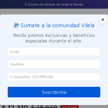
3 Cuotas sin interés en toda la tienda
×
🎁 Sumate a la comunidad Vilela
Buscar
Recibí promos exclusivas y beneficios
especiales durante el año.
Cuidado Personal
Cuidado del Cabello
Tratamiento
Dove
Oleo + Serum Dove Bond Intense
Repair 110 ml
Suscribirme
Referencia
:
-318766
$
12
.
310
$
18
.
939
35 %
OFF