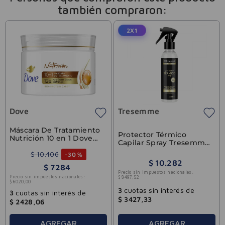
también compraron:
2X1
Dove
Tresemme
Máscara De Tratamiento
Protector Térmico
Nutrición 10 en 1 Dove
Capilar Spray Tresemme
300g
120ml
$
10
.
406
-
30 %
$
10
.
282
$
7284
Precio sin impuestos nacionales:
Precio sin impuestos nacionales:
$
8497
,
52
$
6020
,
00
3
cuotas sin interés de
3
cuotas sin interés de
$
3427
,
33
$
2428
,
06
AGREGAR
AGREGAR