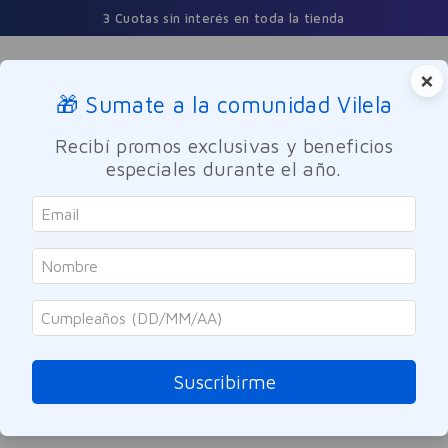
3 Cuotas sin interés en toda la tienda
×
🎁 Sumate a la comunidad Vilela
Buscar
Recibí promos exclusivas y beneficios
especiales durante el año.
ORDENAR POR
0
PRODUCTOS
OOPS!
Suscribirme
No se encontró ningún producto
¿Qué debo hacer?