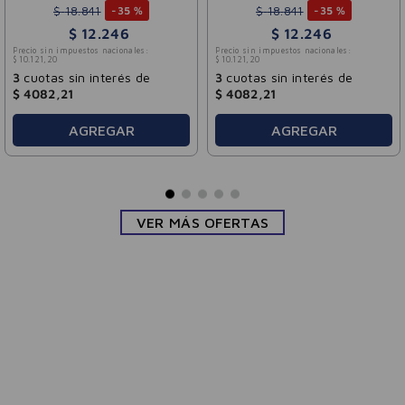
$
18
.
841
$
18
.
841
-
35 %
-
35 %
$
12
.
246
$
12
.
246
Precio sin impuestos nacionales:
Precio sin impuestos nacionales:
$
10
.
121
,
20
$
10
.
121
,
20
3
cuotas sin interés de
3
cuotas sin interés de
$
4082
,
21
$
4082
,
21
AGREGAR
AGREGAR
VER MÁS OFERTAS