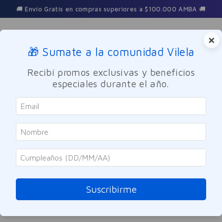
🚚 Envío Gratis en compras superiores a $100.000 AMBA 🚚
×
🎁 Sumate a la comunidad Vilela
Buscar
Recibí promos exclusivas y beneficios
especiales durante el año.
megacistin-max-locion-anticaida-fortalecedora-120ml-9951223
OOPS!
No encontramos ningún resultado para
"
megacistin-max-locion-anticaida-
fortalecedora-120ml-9951223
"
Suscribirme
¿Qué debo hacer?