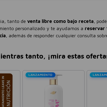
ia, tanto de
venta libre como bajo receta
, pod
amiento personalizado y te ayudamos a
reservar 
cia
, además de responder cualquier consulta sobre
ientras tanto, ¡mira estas oferta
NZAMIENTO
 - Arcor
geno Hidrolizado Sabor
Creatina Monohidrato Sin
nada Simple Bagó 273ml
Sabor Crealiv 150g
$
25
.
527
$
18
.
025
6
.
468
$
25
.
750
-
30 %
-
30 
in impuestos nacionales:
$
21
.
097
,
19
Precio sin impuestos nacionales:
$
14
.
896
,
69