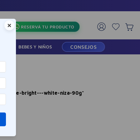
×
RESERVÁ TU PRODUCTO
RMACIA
BEBES Y NIÑOS
CONSEJOS
rificante-bright---white-niza-90g
"