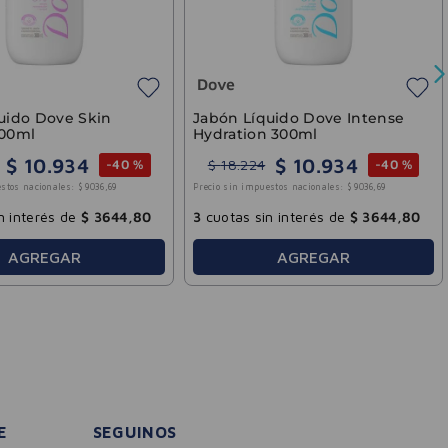
33
3
cuotas sin interés de
$
4806
,
60
3
cuotas sin inter
AGREGAR
AGRE
E
SEGUINOS