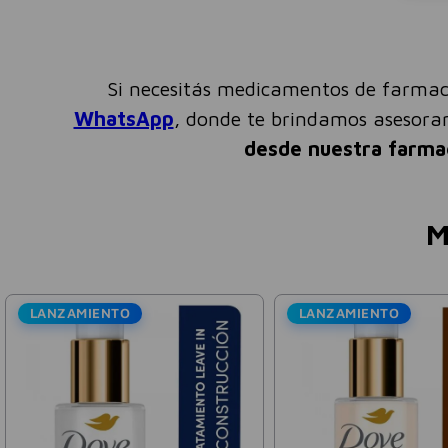
Si necesitás medicamentos de farmac
WhatsApp
, donde te brindamos asesor
desde nuestra farma
M
LANZAMIENTO
LA
Bagó
Colá
Limo
$
3
Precio s