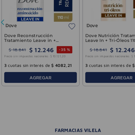
3
cuot
Dove
ove Skin
Jabón Líquido Dove Intense
Hydration 300ml
934
$
10
.
934
$
18
.
224
-
40 %
-
40 %
ales:
$
9036
,
69
Precio sin impuestos nacionales:
$
9036
,
69
és de
$
3644
,
80
3
cuotas sin interés de
$
3644
,
80
GAR
AGREGAR
FARMACIAS VILELA