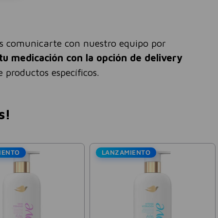
és comunicarte con nuestro equipo por
tu medicación con la opción de delivery
 productos específicos.
s!
Espuma Limpiadora
Vick Vaporub Un
Microexfoliante Pro Lifting
12g
Facial Bagovit 100ml
$
14
.
419
$
3
$
24
.
033
$
6000
%
-
40 %
Precio sin impuestos nacionales:
$
11
.
917
,
19
Precio sin impuestos nacion