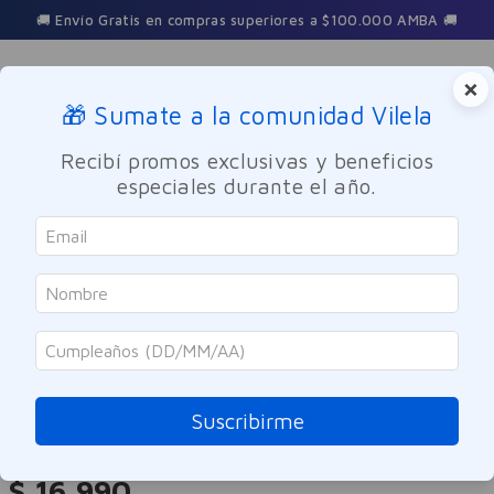
🚚 Envío Gratis en compras superiores a $100.000 AMBA 🚚
×
🎁 Sumate a la comunidad Vilela
Buscar
Recibí promos exclusivas y beneficios
especiales durante el año.
Maquillaje
Ojos
Vogue
Máscara Vogue Efecto Pestañas de
Muñeca WTP
Suscribirme
Referencia
:
-320617
$
16
.
990