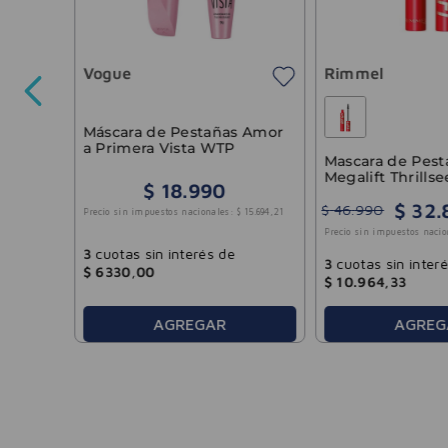
immel
 Soft
Vogue
Rimmel
Máscara de Pestañas Amor
a Primera Vista WTP
25
.
901
,
65
Mascara de Pest
Megalift Thrills
$
18
.
990
Black Rimmel
$
32
.
$
46
.
990
Precio sin impuestos nacionales:
$
15
.
694
,
21
Precio sin impuestos nacio
3
cuotas sin interés de
3
cuotas sin inter
$
6330
,
00
$
10
.
964
,
33
AGREG
AGREGAR