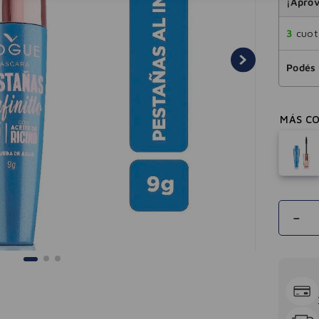
¡Aprov
3
cuota
Podés 
－