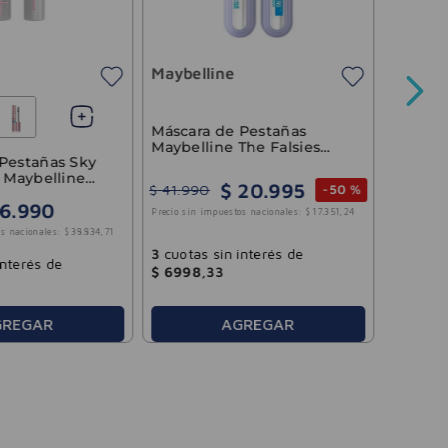
Máscar
Loreal
Maybelline
Waterp
Máscara de Pestañas
Maybelline The Falsies
Precio sin 
Pestañas Sky
Surreal WTP
r Maybelline
$
20
.
995
$
41
.
990
-
50 %
6
.
990
Precio sin impuestos nacionales:
$
17
.
351
,
24
3
cuotas
s nacionales:
$
38
.
834
,
71
$
17
.
66
3
cuotas sin interés de
interés de
$
6998
,
33
AGREGAR
GREGAR