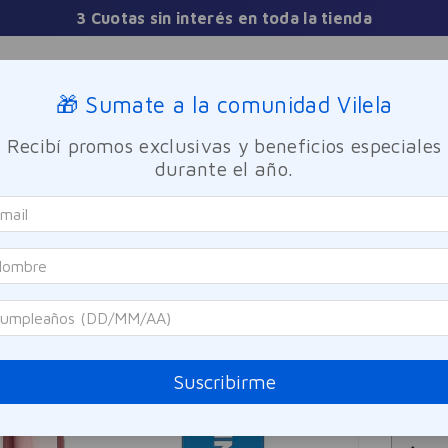
3 Cuotas sin interés en toda la tienda
Sucursales
🎁 Sumate a la comunidad Vilela
Recibí promos exclusivas y beneficios especiales
TICA
FRAGANCIAS
CUIDADO PERSONAL
BIENESTAR Y FA
durante el año.
Vogue
Másc
Referen
$
2
Suscribirme
Precio sin i