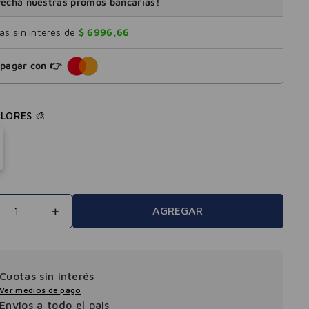
echá nuestras promos bancarias!
s sin interés de
$
6996
,
66
pagar con 👉
＋
AGREGAR
Cuotas sin interés
Ver medios de pago
Envios a todo el pais