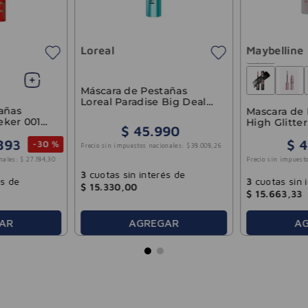
Loreal
Maybelline
Máscara de Pestañas
Loreal Paradise Big Deal
añas
Mascara de 
WTP
eeker 001
High Glitte
$
45
.
990
7.7ml
893
$
4
-
30 %
Precio sin impuestos nacionales:
$
38
.
008
,
26
Precio sin impuesto
nales:
$
27
.
184
,
30
3
cuotas sin interés de
3
cuotas sin 
és de
$
15
.
330
,
00
$
15
.
663
,
33
AR
AGREGAR
A