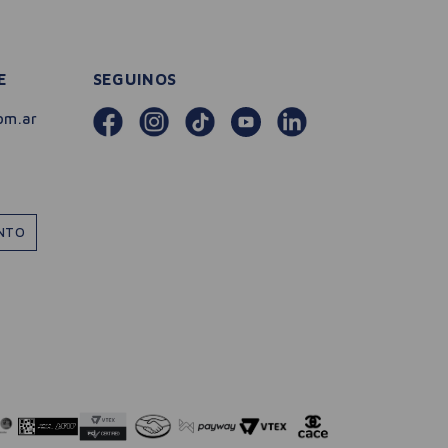
E
SEGUINOS
om.ar
ENTO
－
＋
🛒 AGREGAR