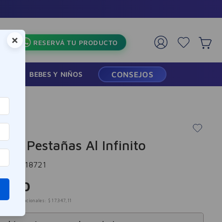
×
RESERVÁ TU PRODUCTO
RMACIA
BEBES Y NIÑOS
CONSEJOS
ara Pestañas Al Infinito
cia
:
-318721
0
.
990
mpuestos nacionales:
$
17
.
347
,
11