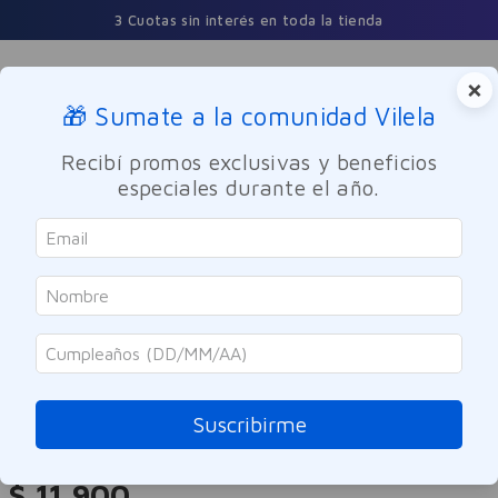
3 Cuotas sin interés en toda la tienda
×
🎁 Sumate a la comunidad Vilela
Buscar
Recibí promos exclusivas y beneficios
especiales durante el año.
Maquillaje
Ojos
IDI
Máscara Para Pestañas Fiber Up
01 Black Up
Suscribirme
Referencia
:
-317905
$
11
.
900