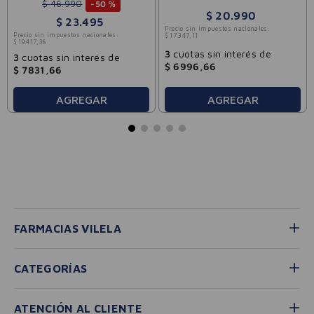
7.2ml
$
46
.
990
-
50 %
$
20
.
990
$
23
.
495
Precio sin impuestos nacionales:
Precio sin impuestos nacionales:
$
17
.
347
,
11
$
19
.
417
,
36
3
cuotas sin interés de
3
cuotas sin interés de
$
6996
,
66
$
7831
,
66
AGREGAR
AGREGAR
FARMACIAS VILELA
CATEGORÍAS
ATENCIÓN AL CLIENTE