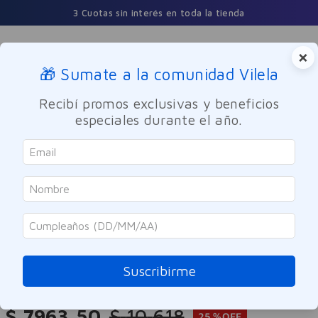
3 Cuotas sin interés en toda la tienda
×
🎁 Sumate a la comunidad Vilela
Buscar
Recibí promos exclusivas y beneficios
especiales durante el año.
Dermocosmetica
Facial
Hidratante
Dermaglos
Mascara de Tela Ultra Hidratación
Dermaglós Facial 1u
Suscribirme
Referencia
:
9961730
$
7963
,
50
$
10
.
618
25 %
OFF