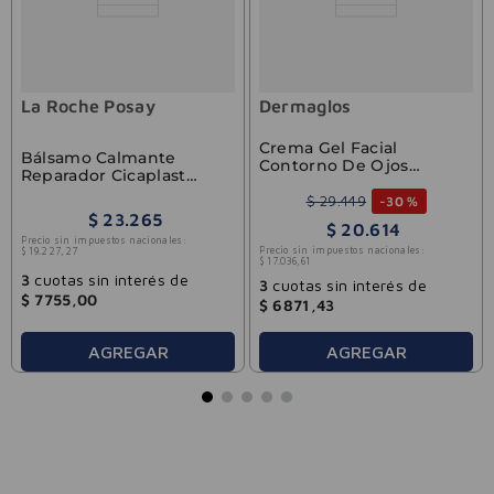
La Roche Posay
Dermaglos
Crema Gel Facial
Bálsamo Calmante
Contorno De Ojos
Reparador Cicaplast
Dermaglos Ultra
Baume B5 La Roche-
Hidratación 15gr
$
29
.
449
-
30 %
Posay 15ml
$
23
.
265
$
20
.
614
Precio sin impuestos nacionales:
Precio sin impuestos nacionales:
$
19
.
227
,
27
$
17
.
036
,
61
3
cuotas sin interés de
3
cuotas sin interés de
$
7755
,
00
$
6871
,
43
AGREGAR
AGREGAR