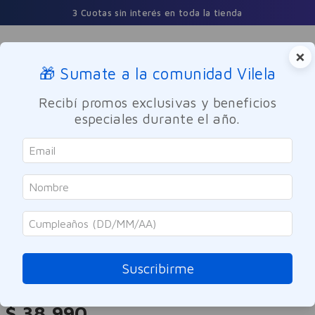
3 Cuotas sin interés en toda la tienda
×
🎁 Sumate a la comunidad Vilela
Buscar
Recibí promos exclusivas y beneficios
especiales durante el año.
Maquillaje
Ojos
Loreal
Máscara de Pestañas Lash
Paradise Black WTP Loreal
Suscribirme
Referencia
:
-313788
$
38
.
990