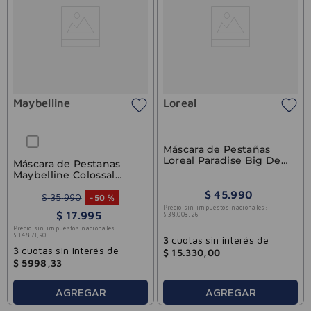
Maybelline
Loreal
Máscara de Pestañas
Loreal Paradise Big Deal
Máscara de Pestanas
WTP
Maybelline Colossal
Bubble Wtp
$
45
.
990
$
35
.
990
-
50 %
Precio sin impuestos nacionales:
$
17
.
995
$
38
.
008
,
26
Precio sin impuestos nacionales:
$
14
.
871
,
90
3
cuotas sin interés de
3
cuotas sin interés de
$
15
.
330
,
00
$
5998
,
33
AGREGAR
AGREGAR