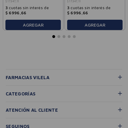
$
17
.
347
,
11
$
17
.
347
,
11
3
cuotas sin interés de
3
cuotas sin interés de
$
6996
,
66
$
6996
,
66
AGREGAR
AGREGAR
FARMACIAS VILELA
CATEGORÍAS
ATENCIÓN AL CLIENTE
SEGUINOS