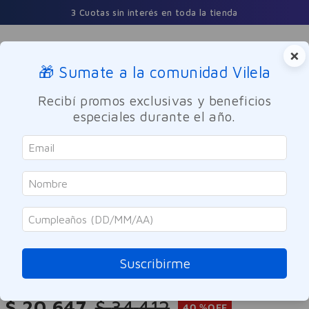
3 Cuotas sin interés en toda la tienda
×
🎁 Sumate a la comunidad Vilela
Buscar
Recibí promos exclusivas y beneficios
especiales durante el año.
Maquillaje
Ojos
SOLO ONLINE
Rimmel
Máscara De Pestañas Wonder
Extension
Suscribirme
Referencia
:
-315026
$
20
.
647
$
34
.
412
40 %
OFF