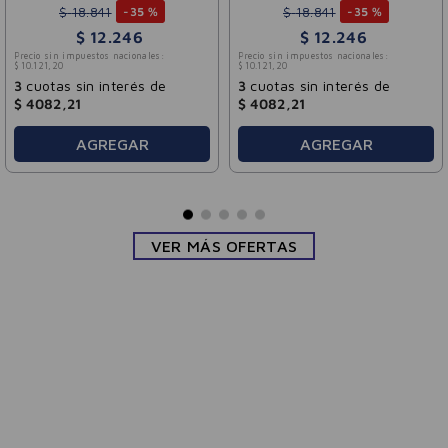
$
18
.
841
$
18
.
841
-
35 %
-
35 %
$
12
.
246
$
12
.
246
Precio sin impuestos nacionales:
Precio sin impuestos nacionales:
$
10
.
121
,
20
$
10
.
121
,
20
3
cuotas sin interés de
3
cuotas sin interés de
$
4082
,
21
$
4082
,
21
AGREGAR
AGREGAR
VER MÁS OFERTAS