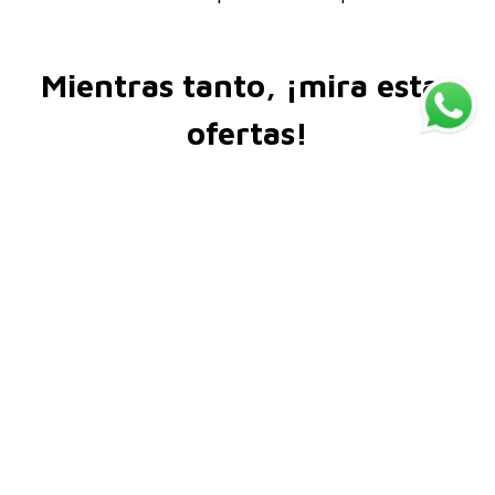
Mientras tanto, ¡mira estas
ofertas!
LANZAMIENTO
LANZAMIENTO
Dove
Dove
Dove Reconstrucción
Dove Nutrición
Tratamiento Leave in +
Tratamiento Leave In +
Aminoácidos 110ml
Tri-Óleos 110 ml
$
18
.
841
$
18
.
841
-
35 %
-
35 %