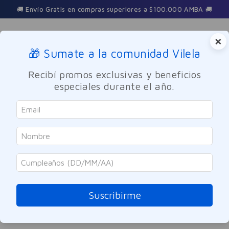
🚚 Envío Gratis en compras superiores a $100.000 AMBA 🚚
×
🎁 Sumate a la comunidad Vilela
Buscar
Recibí promos exclusivas y beneficios
especiales durante el año.
lapiz-delineador-de-labios-hd-tono-05-burgundy
OOPS!
No encontramos ningún resultado para
"
lapiz-delineador-de-labios-hd-tono-
05-burgundy
"
Suscribirme
¿Qué debo hacer?