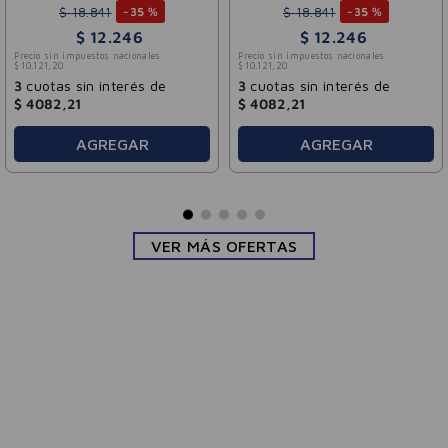
$
18
.
841
$
18
.
841
-
35 %
-
35 %
$
12
.
246
$
12
.
246
Precio sin impuestos nacionales:
Precio sin impuestos nacionales:
$
10
.
121
,
20
$
10
.
121
,
20
3
cuotas sin interés de
3
cuotas sin interés de
$
4082
,
21
$
4082
,
21
AGREGAR
AGREGAR
VER MÁS OFERTAS