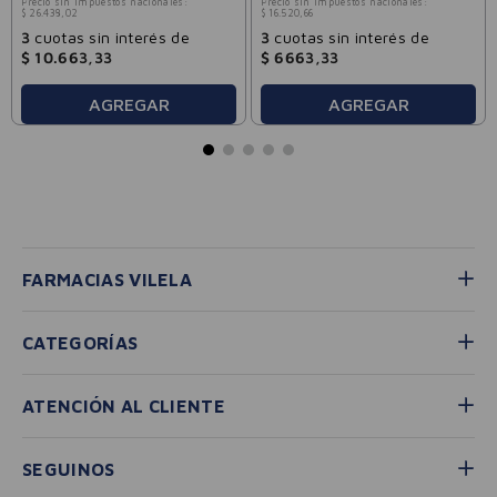
Precio sin impuestos nacionales:
Precio sin impuestos nacionales:
$
26
.
438
,
02
$
16
.
520
,
66
3
cuotas sin interés de
3
cuotas sin interés de
$
10
.
663
,
33
$
6663
,
33
AGREGAR
AGREGAR
FARMACIAS VILELA
CATEGORÍAS
ATENCIÓN AL CLIENTE
SEGUINOS