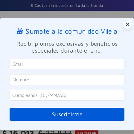
3 Cuotas sin interés en toda la tienda
×
🎁 Sumate a la comunidad Vilela
Buscar
Recibí promos exclusivas y beneficios
especiales durante el año.
Maquillaje
Labios
SOLO ONLINE
Revlon
Labial Revlon Suede Ink 001 Gut
Instinct
Suscribirme
Referencia
:
-318208
$
16
.
013
$
22
.
877
30 %
OFF