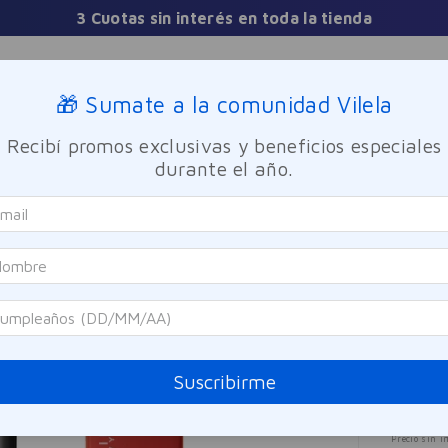
Sucursales
🎁 Sumate a la comunidad Vilela
Recibí promos exclusivas y beneficios especiales
TICA
FRAGANCIAS
CUIDADO PERSONAL
BIENESTAR Y FA
durante el año.
atte Ink Maybelline 118 Dancer 5ml
Maybel
Labi
SOLO ONLINE
Mayb
Referen
Suscribirme
$
2
Precio sin i