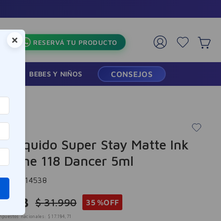
Comprá y Retir
×
RESERVÁ TU PRODUCTO
RMACIA
BEBES Y NIÑOS
CONSEJOS
line
al Liquido Super Stay Matte Ink
elline 118 Dancer 5ml
cia
:
-314538
0
.
793
$
31
.
990
35 %
OFF
mpuestos nacionales:
$
17
.
184
,
71