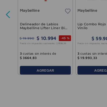
Paris
 Nude
Maybelline
Maybelline
Delineador de Labios
Lip Combo Rojo 
Maybelline Lifter Liner Big
Vinilo
33
.
049
,
59
Lift
$
10
.
994
$
59
.
9
$
19
.
990
-
45 %
Precio sin impuestos nacio
Precio sin impuestos nacionales:
$
9086
,
36
3
cuotas sin inter
3
cuotas sin interés de
$
19
.
993
,
33
$
3664
,
83
AGREGAR
AGREG