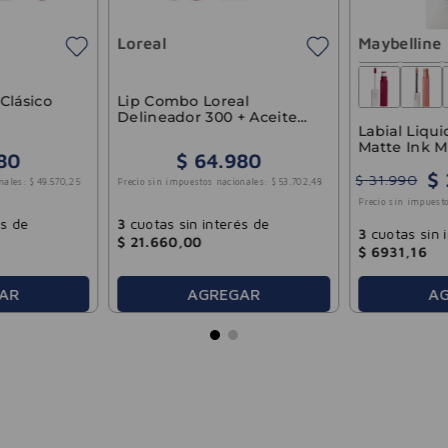
Loreal
Maybelline
Clásico
Lip Combo Loreal
Delineador 300 + Aceite
Labial Liquido Super
Labial 380
Matte Ink M
80
$
64
.
980
Dancer 5ml
$
$
31
.
990
nales:
$
49
.
570
,
25
Precio sin impuestos nacionales:
$
53
.
702
,
48
Precio sin impuesto
és de
3
cuotas sin interés de
3
cuotas sin 
$
21
.
660
,
00
$
6931
,
16
A
AR
AGREGAR