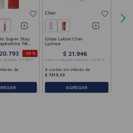
Labial 
Brillo D
Cher
Precio sin 
 Stay
Gloss Labial Cher
aybelline 118
Lychee
20
.
793
$
21
.
946
-
35 %
3
cuotas
Precio sin impuestos nacionales:
$
18
.
137
,
19
s nacionales:
$
17
.
184
,
71
$
5330
,
3
cuotas sin interés de
interés de
$
7315
,
33
GREGAR
AGREGAR