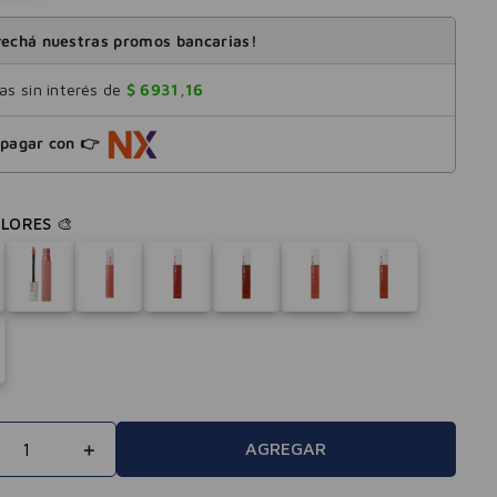
echá nuestras promos bancarias!
s sin interés de
$
6931
,
16
pagar con 👉
＋
AGREGAR