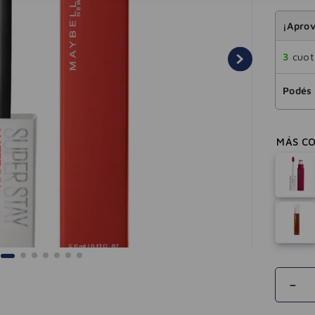
¡Aprov
3
cuota
Podés 
－