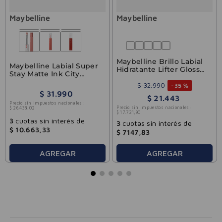
Maybelline
Maybelline
Maybelline Brillo Labial
Maybelline Labial Super
Hidratante Lifter Gloss
Stay Matte Ink City
Silk
Founder
$
32
.
990
-
35 %
$
31
.
990
$
21
.
443
Precio sin impuestos nacionales:
Precio sin impuestos nacionales:
$
26
.
438
,
02
$
17
.
721
,
90
3
cuotas sin interés de
3
cuotas sin interés de
$
10
.
663
,
33
$
7147
,
83
AGREGAR
AGREGAR