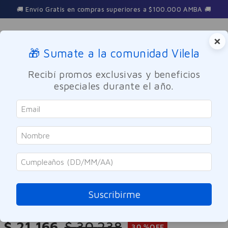
🚚 Envío Gratis en compras superiores a $100.000 AMBA 🚚
×
🎁 Sumate a la comunidad Vilela
Buscar
Recibí promos exclusivas y beneficios
especiales durante el año.
Maquillaje
Labios
SOLO ONLINE
Rimmel
Labial Líquido Rimmel Lasting
Provocalips 570 No Wine-Ing
Suscribirme
Referencia
:
-317597
$
21
.
166
$
30
.
238
30 %
OFF