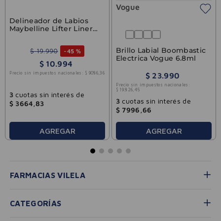
Vogue
Delineador de Labios
Maybelline Lifter Liner
Big Lift
Brillo Labial Boombastic
$
19
.
990
-
45 %
Electrica Vogue 6.8ml
$
10
.
994
Precio sin impuestos nacionales:
$
9086
,
36
$
23
.
990
Precio sin impuestos nacionales:
$
19
.
826
,
45
3
cuotas sin interés de
3
cuotas sin interés de
$
3664
,
83
$
7996
,
66
AGREGAR
AGREGAR
FARMACIAS VILELA
CATEGORÍAS