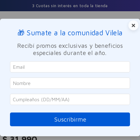
Comprá y retirá gratis en nuestras sucursales en 24 hor
×
🎁 Sumate a la comunidad Vilela
Buscar
Recibí promos exclusivas y beneficios
especiales durante el año.
Maquillaje
Labios
Maybelline
Labial Líquido Maybelline Super
Stay Matte Ink 515 Renegade
Suscribirme
Referencia
:
-320548
$
31
.
990