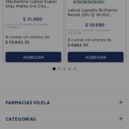
Maybelline Labial Super
Stay Matte Ink City
Labial Líquido Brillante
Founder
Resist ¡Oh Q' Brillo!
$
31
.
990
Chula Vogue 3ml
$
19
.
990
Precio sin impuestos nacionales:
$
26
.
438
,
02
Precio sin impuestos nacionales:
$
16
.
520
,
66
3
cuotas sin interés de
3
cuotas sin interés de
$
10
.
663
,
33
$
6663
,
33
AGREGAR
AGREGAR
FARMACIAS VILELA
CATEGORÍAS