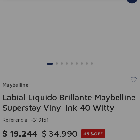
Maybelline
Labial Líquido Brillante Maybelline
Superstay Vinyl Ink 40 Witty
Referencia
:
-319151
$
19
.
244
$
34
.
990
45 %
OFF