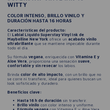
WITTY
COLOR INTENSO, BRILLO VINILO Y
DURACIÓN HASTA 16 HORAS
Características del producto:
El
Labial Líquido Superstay Vinyl Ink de
Maybelline New York
ofrece un
acabado vinilo
ultrabrillante
que se mantiene impecable durante
todo el día.
Su fórmula
vegana
, enriquecida con
Vitamina E y
Aloe Vera
, proporciona una sensación
suave,
confortable y sin resecar
los labios.
Brinda
color de alto impacto
, con un brillo que no
se corre ni transfiere, ideal para quienes buscan un
look sofisticado y duradero.
Beneficios clave:
Hasta 16 h de duración
sin transferir.
Brillo vinilo
con color intenso y uniforme.
Fórmula vegana
con Vitamina E y Aloe Vera.