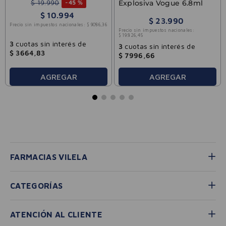
$
19
.
990
Explosiva Vogue 6.8ml
-
45 %
$
10
.
994
$
23
.
990
Precio sin impuestos nacionales:
$
9086
,
36
Precio sin impuestos nacionales:
$
19
.
826
,
45
3
cuotas sin interés de
3
cuotas sin interés de
$
3664
,
83
$
7996
,
66
AGREGAR
AGREGAR
FARMACIAS VILELA
CATEGORÍAS
ATENCIÓN AL CLIENTE