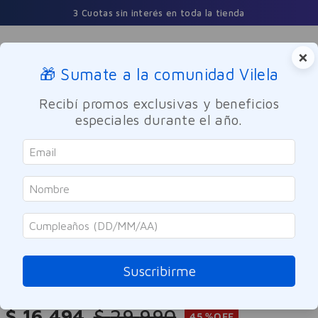
3 Cuotas sin interés en toda la tienda
×
🎁 Sumate a la comunidad Vilela
Buscar
Recibí promos exclusivas y beneficios
especiales durante el año.
Maquillaje
Labios
Maybelline
Labial Lifter Glaze Pink Drip 002
Maybelline 2.8g
Suscribirme
Referencia
:
-321922
$
16
.
494
$
29
.
990
45 %
OFF