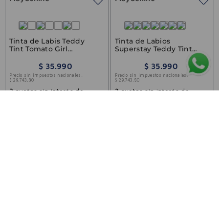
Tinta de Labis Teddy
Tinta de Labios
Tint Tomato Girl
Superstay Teddy Tint
Maybelline 5ml
Ribbon Tied Maybelline
5ml
$
35
.
990
$
35
.
990
Precio sin impuestos nacionales:
Precio sin impuestos nacionales:
$
29
.
743
,
80
$
29
.
743
,
80
3
cuotas sin interés de
3
cuotas sin interés de
$
11
.
996
,
66
$
11
.
996
,
66
AGREGAR
AGREGAR
FARMACIAS VILELA
CATEGORÍAS