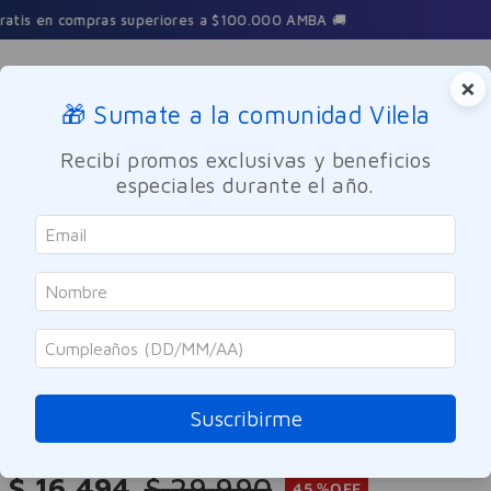
3 Cuotas sin interés en toda la tienda
×
🎁 Sumate a la comunidad Vilela
Buscar
Recibí promos exclusivas y beneficios
especiales durante el año.
Maquillaje
Labios
Maybelline
Labial Lifter Glaze Clear Crave 001
Maybelline 2.8g
Suscribirme
Referencia
:
-321921
$
16
.
494
$
29
.
990
45 %
OFF