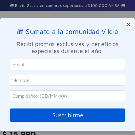
🚚 Envío Gratis en compras superiores a $100.000 AMBA 🚚
×
🎁 Sumate a la comunidad Vilela
Buscar
Recibí promos exclusivas y beneficios
especiales durante el año.
Maquillaje
Labios
Vogue
Labial Colorissimo Extra Brillo
Daiquiri
Suscribirme
Referencia
:
-320431
$
15
.
990