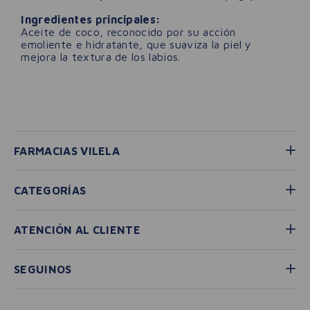
Ingredientes principales:
Aceite de coco, reconocido por su acción
emoliente e hidratante, que suaviza la piel y
mejora la textura de los labios.
Personas que compraron este producto
también compraron:
LANZAMIENTO
Bálsamo Labial Vilela Color
Lip Oil L'oreal Plump
Lips Cherry
Ambition Cristal Ice
$
3500
$
41
.
990
3
cuotas sin interés de
3
cuotas sin interés de
$
1166
,
66
$
13
.
996
,
66