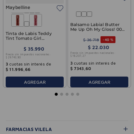
Maybelline
Balsamo Labial Butter
Me Up Oh My Gloss! 000
Tinta de Labis Teddy
Vanilla Frost Rimmel
Tint Tomato Girl
$
36
.
718
-
40 %
Maybelline 5ml
$
22
.
030
$
35
.
990
Precio sin impuestos nacionales:
Precio sin impuestos nacionales:
$
18
.
207
,
27
$
29
.
743
,
80
3
cuotas sin interés de
3
cuotas sin interés de
$
7343
,
60
$
11
.
996
,
66
AGREGAR
AGREGAR
FARMACIAS VILELA