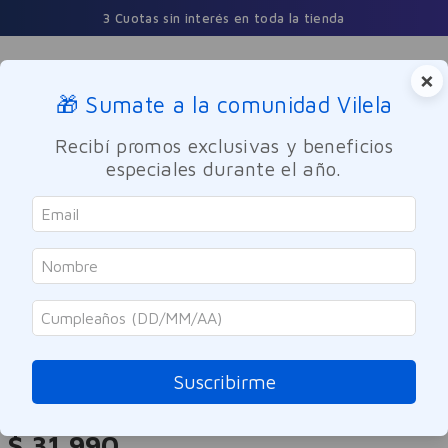
3 Cuotas sin interés en toda la tienda
×
🎁 Sumate a la comunidad Vilela
Buscar
Recibí promos exclusivas y beneficios
especiales durante el año.
Maquillaje
Labios
Loreal
Labial Color Riche Volume Matte
480 Plum Dominant Loreal
Suscribirme
Referencia
:
-317336
$
31
.
990