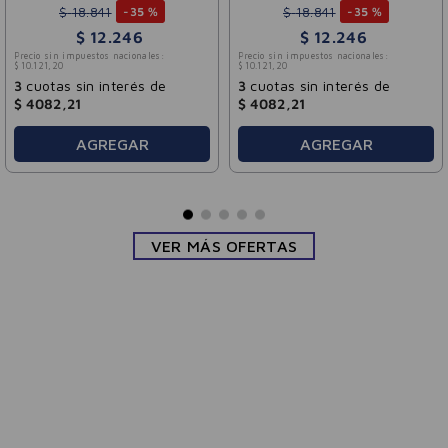
$
18
.
841
$
18
.
841
-
35 %
-
35 %
$
12
.
246
$
12
.
246
Precio sin impuestos nacionales:
Precio sin impuestos nacionales:
$
10
.
121
,
20
$
10
.
121
,
20
3
cuotas sin interés de
3
cuotas sin interés de
$
4082
,
21
$
4082
,
21
AGREGAR
AGREGAR
VER MÁS OFERTAS