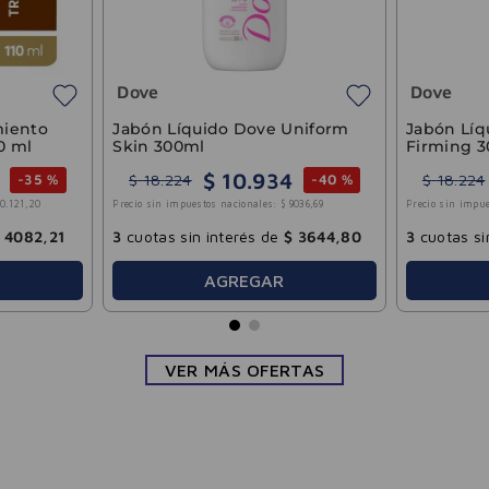
6008
,
33
3
cuotas sin interés de
$
4806
,
60
3
cuotas si
AGREGAR
VER MÁS OFERTAS