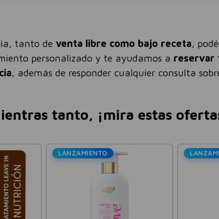
ia, tanto de
venta libre como bajo receta
, pod
amiento personalizado y te ayudamos a
reservar 
cia
, además de responder cualquier consulta sobre
ientras tanto, ¡mira estas oferta
Bagovit
 Sin
Espuma Limpiadora
Vick Vapo
Microexfoliante Pro Lifting
12g
Facial Bagovit 100ml
5
$
14
.
419
$
24
.
033
$
600
-
30 %
-
40 %
14
.
896
,
69
Precio sin impuestos nacionales:
$
11
.
917
,
19
Precio sin impue