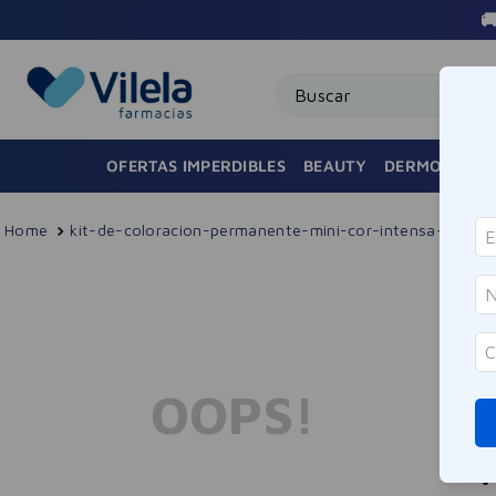
Buscar
OFERTAS IMPERDIBLES
BEAUTY
DERMOCOSMÉ
kit-de-coloracion-permanente-mini-cor-intensa-tono-
No e
¿Qué
OOPS!