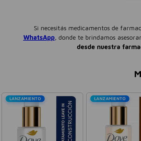
Si necesitás medicamentos de farmac
WhatsApp
, donde te brindamos asesor
desde nuestra farma
M
LANZAMIENTO
Bagó - Arcor
Crealiv
Colágeno Hidrolizado Sabor
Creatina Monohidrato
Limonada Simple Bagó 273ml
Sabor Crealiv 150g
$
25
.
527
$
18
.
02
$
36
.
468
$
25
.
750
-
30 %
Precio sin impuestos nacionales:
$
21
.
097
,
19
Precio sin impuestos nacionales:
$