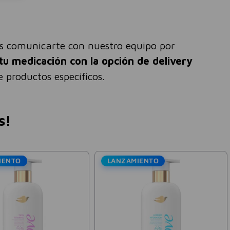
és comunicarte con nuestro equipo por
tu medicación con la opción de delivery
 productos específicos.
s!
LANZAMIENTO
Dove
rub Ungüento Lata
Jabón Exfoliante Corporal
Dove Body Scrub Granada y
Karité 280g
$
3300
$
10
.
934
0
$
18
.
224
-
45 %
-
40 %
stos nacionales:
$
2727
,
27
Precio sin impuestos nacionales:
$
9036
,
69