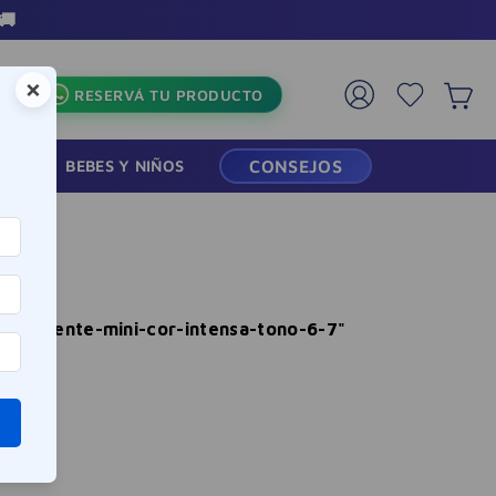
 en toda la tienda
×
RESERVÁ TU PRODUCTO
RMACIA
BEBES Y NIÑOS
CONSEJOS
permanente-mini-cor-intensa-tono-6-7
"