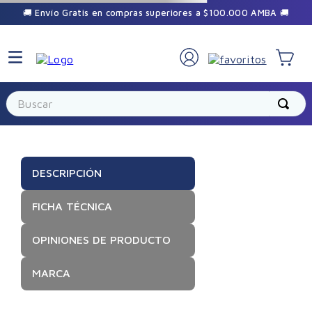
🚚 Envío Gratis en compras superiores a $100.000 AMBA 🚚
×
🎁 Sumate a la comunidad Vilela
Buscar
Recibí promos exclusivas y beneficios
especiales durante el año.
DESCRIPCIÓN
FICHA TÉCNICA
OPINIONES DE PRODUCTO
Suscribirme
MARCA