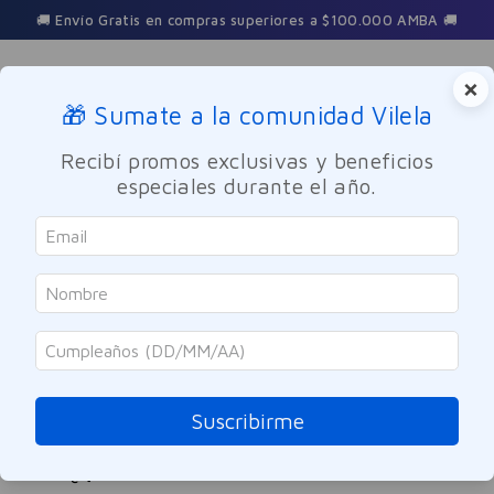
🚚 Envío Gratis en compras superiores a $100.000 AMBA 🚚
×
🎁 Sumate a la comunidad Vilela
Buscar
Recibí promos exclusivas y beneficios
especiales durante el año.
jabon-liquido-de-limpieza-higiene-intima-suave-ph5-eucerin-
250ml
OOPS!
No encontramos ningún resultado para
"
jabon-liquido-de-limpieza-higiene-
Suscribirme
intima-suave-ph5-eucerin-250ml
"
¿Qué debo hacer?