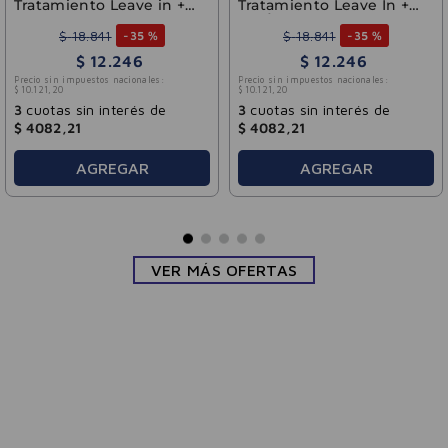
Tratamiento Leave in +
Tratamiento Leave In +
Aminoácidos 110ml
Tri-Óleos 110 ml
$
18
.
841
$
18
.
841
-
35 %
-
35 %
$
12
.
246
$
12
.
246
Precio sin impuestos nacionales:
Precio sin impuestos nacionales:
$
10
.
121
,
20
$
10
.
121
,
20
3
cuotas sin interés de
3
cuotas sin interés de
$
4082
,
21
$
4082
,
21
AGREGAR
AGREGAR
VER MÁS OFERTAS