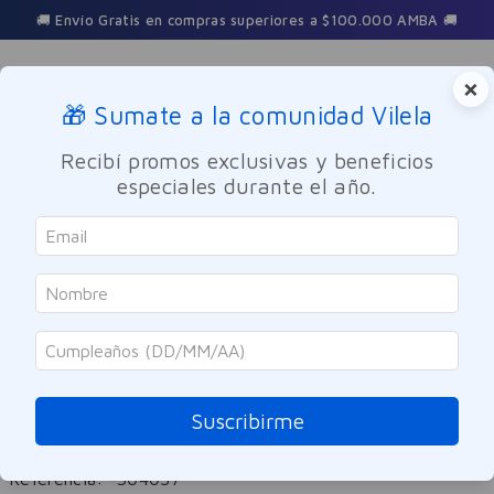
3 Cuotas sin interés en toda la tienda
×
🎁 Sumate a la comunidad Vilela
Buscar
Recibí promos exclusivas y beneficios
especiales durante el año.
Bebes y Maternidad
Higiene y Cuidado del Bebé
SOLO ONLINE
Dove
Jabón Líquido Corporal
Humectación Enriquecida Dove
Suscribirme
200ml
Referencia
:
-304057