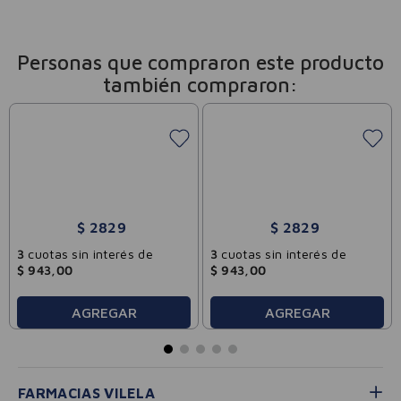
Personas que compraron este producto
también compraron:
Qsoft
Qsoft
Toallas Húmedas
Toallas Húmedas Con
Clásicas Repuesto 50u
Aloe Vera Y Vitamina E
50u
$
2829
$
2829
Precio sin impuestos nacionales:
Precio sin impuestos nacionales: