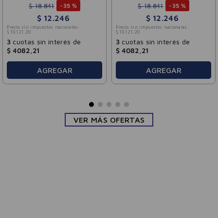
$
18
.
841
$
18
.
841
-
35 %
-
35 %
$
12
.
246
$
12
.
246
Precio sin impuestos nacionales:
Precio sin impuestos nacionales:
$
10
.
121
,
20
$
10
.
121
,
20
3
cuotas sin interés de
3
cuotas sin interés de
$
4082
,
21
$
4082
,
21
AGREGAR
AGREGAR
VER MÁS OFERTAS