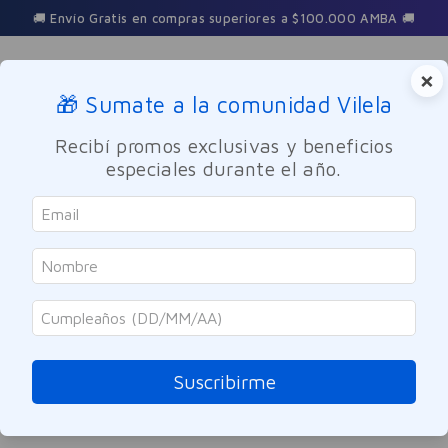
🚚 Envío Gratis en compras superiores a $100.000 AMBA 🚚
×
🎁 Sumate a la comunidad Vilela
Buscar
Recibí promos exclusivas y beneficios
especiales durante el año.
jabon-liquido-corporal-cuidado-intimo-200ml---
OOPS!
No encontramos ningún resultado para
"
jabon-liquido-corporal-cuidado-
intimo-200ml---
"
Suscribirme
¿Qué debo hacer?