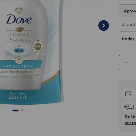
¡Aprov
3
cuota
Podés 
－
Reti
Ver to