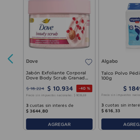
re
Dove
Algabo
-
30 %
1448
,
02
Jabón Exfoliante Corporal
Talco Polvo Péd
Dove Body Scrub Granada
100g
y Karité 280g
$
10
.
934
$
184
$
18
.
224
-
40 %
Precio sin impuestos nacio
Precio sin impuestos nacionales:
$
9036
,
69
3
cuotas sin inter
3
cuotas sin interés de
$
616
,
33
$
3644
,
80
AGREGAR
AGREG