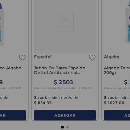
Espadol
Algabo
ico Algabo
Jabón En Barra Espaldo
Algabo Talc
Dettol Antibacterial
200gr
Original 80gr
9
$
2503
$
nales:
$
1528
,
10
Precio sin impuestos nacionales:
$
2068
,
60
Precio sin impuesto
és de
3
cuotas sin interés de
3
cuotas sin 
$
834
,
33
$
1027
,
00
AR
AGREGAR
A