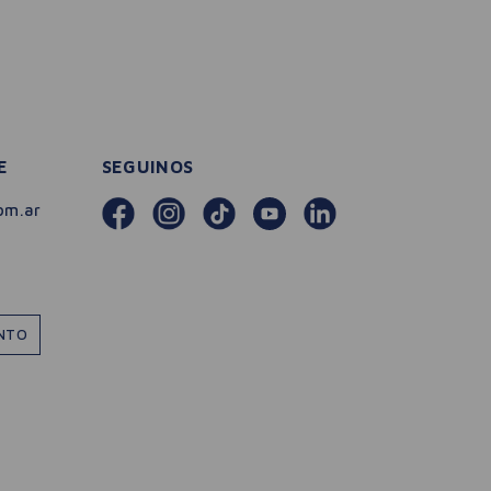
E
SEGUINOS
om.ar
ENTO