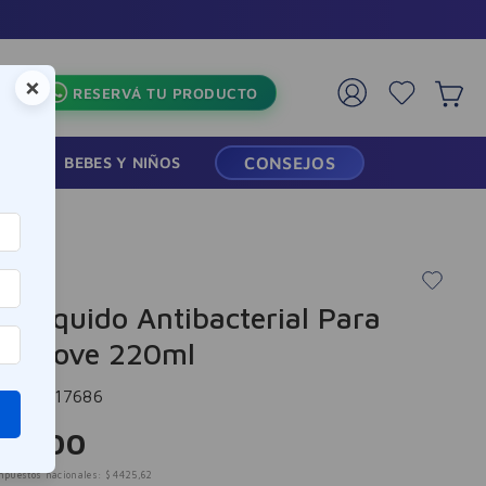
×
RESERVÁ TU PRODUCTO
RMACIA
BEBES Y NIÑOS
CONSEJOS
n Líquido Antibacterial Para
os Dove 220ml
cia
:
-317686
55
,
00
mpuestos nacionales:
$
4425
,
62