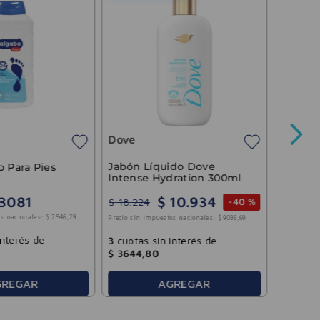
Jabón 
Jazmín
Dove
Precio sin 
Jabón Líquido Dove
o Para Pies
Intense Hydration 300ml
$
10
.
934
3081
$
18
.
224
-
40 %
3
cuotas
s nacionales:
$
2546
,
28
Precio sin impuestos nacionales:
$
9036
,
69
$
1475
,
interés de
3
cuotas sin interés de
$
3644
,
80
AGREGAR
GREGAR