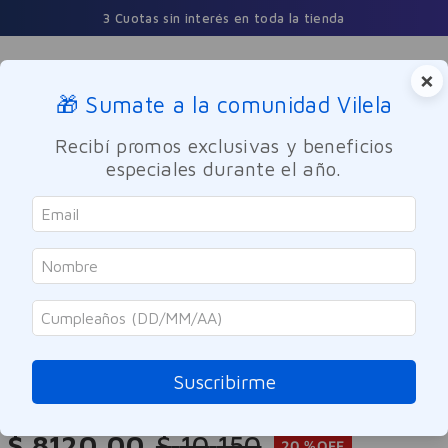
3 Cuotas sin interés en toda la tienda
×
🎁 Sumate a la comunidad Vilela
Buscar
Recibí promos exclusivas y beneficios
especiales durante el año.
Cuidado Personal
Higiene femenina
Higiene Íntima
Viasek
Jabon Intimo en Barra 3,5pH
Viasek Fresh Syndet 90g
Suscribirme
Referencia
:
9963611
$
8120
,
00
$
10
.
150
20 %
OFF