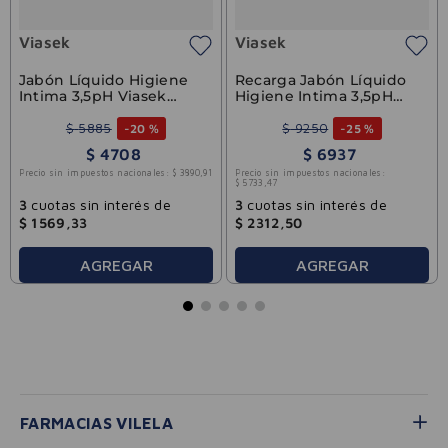
Viasek
Viasek
Jabón Líquido Higiene
Recarga Jabón Líquido
Intima 3,5pH Viasek
Higiene Intima 3,5pH
Fresh 100ml
Viasek Fresh 200ml
$
5885
$
9250
-
20 %
-
25 %
$
4708
$
6937
Precio sin impuestos nacionales:
$
3890
,
91
Precio sin impuestos nacionales:
$
5733
,
47
3
cuotas sin interés de
3
cuotas sin interés de
$
1569
,
33
$
2312
,
50
AGREGAR
AGREGAR
FARMACIAS VILELA