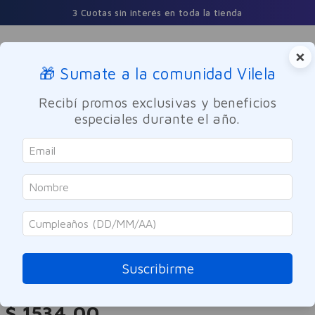
3 Cuotas sin interés en toda la tienda
×
🎁 Sumate a la comunidad Vilela
Buscar
Recibí promos exclusivas y beneficios
especiales durante el año.
Cuidado Personal
Higiene corporal
Jabones y Talcos
Lux
Jabón De Tocador Rosas
Francesas 120g
Suscribirme
Referencia
:
-318630
$
1534
,
00