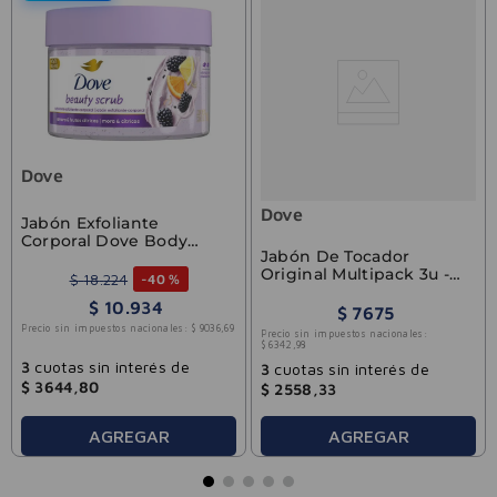
Dove
Dove
Jabón Exfoliante
Corporal Dove Body
Jabón De Tocador
Scrumb Lime & Berry
Original Multipack 3u -
280g
$
18
.
224
-
40 %
90gr
$
10
.
934
$
7675
Precio sin impuestos nacionales:
$
9036
,
69
Precio sin impuestos nacionales:
$
6342
,
98
3
cuotas sin interés de
3
cuotas sin interés de
$
3644
,
80
$
2558
,
33
AGREGAR
AGREGAR