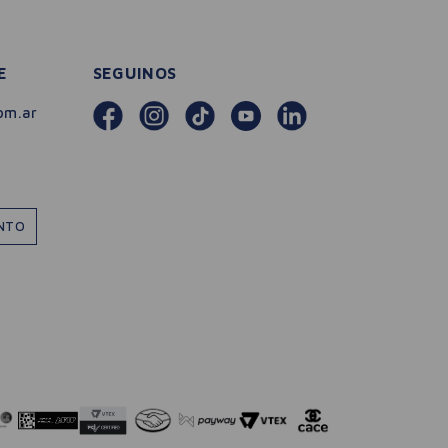
E
SEGUINOS
om.ar
ENTO