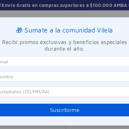
 Envío Gratis en compras superiores a $100.000 AMBA 
Sucursales
🎁 Sumate a la comunidad Vilela
Recibí promos exclusivas y beneficios especiales
TICA
FRAGANCIAS
CUIDADO PERSONAL
BIENESTAR Y FA
durante el año.
1
PRODUCTO
Suscribirme