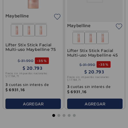
Maybelline
Maybelline
Lifter Stix Stick Facial
Multi-uso Maybelline 75
Lifter Stix Stick Facial
Multi-uso Maybelline 45
$
31
.
990
-
35 %
$
31
.
990
-
35 %
$
20
.
793
$
20
.
793
Precio sin impuestos nacionales:
$
17
.
184
,
71
Precio sin impuestos nacionales:
$
17
.
184
,
71
3
cuotas sin interés de
3
cuotas sin interés de
$
6931
,
16
$
6931
,
16
AGREGAR
AGREGAR