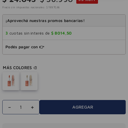
Precio sin impuestos nacionales:
$
19
.
870
,
66
¡Aprovechá nuestras promos bancarias!
3
cuotas sin interés de
$
8014
,
50
Podés pagar con 👉
－
＋
AGREGAR