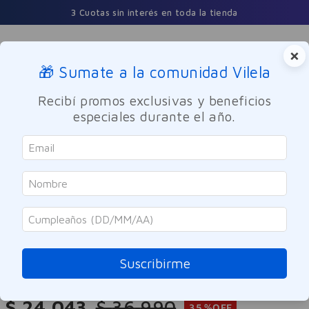
3 Cuotas sin interés en toda la tienda
×
🎁 Sumate a la comunidad Vilela
Buscar
Recibí promos exclusivas y beneficios
especiales durante el año.
Maquillaje
Rostro
SOLO ONLINE
Maybelline
Iluminador Líquido Sunkisser
Highlighter 21 All Star
Suscribirme
Referencia
:
-320038
$
24
.
043
$
36
.
990
35 %
OFF